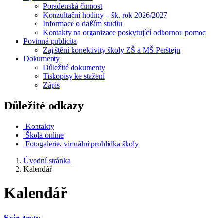
Poradenská činnost
Konzultační hodiny – šk. rok 2026/2027
Informace o dalším studiu
Kontakty na organizace poskytující odbornou pomoc
Povinná publicita
Zajištění konektivity školy ZŠ a MŠ Perštejn
Dokumenty
Důležité dokumenty
Tiskopisy ke stažení
Zápis
Důležité odkazy
Kontakty
Škola online
Fotogalerie, virtuální prohlídka školy
Úvodní stránka
Kalendář
Kalendář
Scio testy