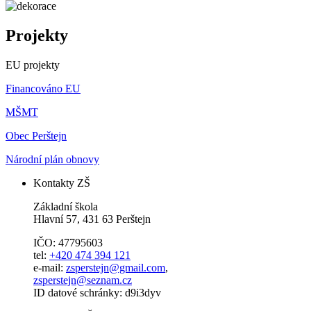
Projekty
EU projekty
Financováno EU
MŠMT
Obec Perštejn
Národní plán obnovy
Kontakty ZŠ
Základní škola
Hlavní 57, 431 63 Perštejn
IČO: 47795603
tel:
+420 474 394 121
e-mail:
zsperstejn@gmail.com
,
zsperstejn@seznam.cz
ID datové schránky: d9i3dyv