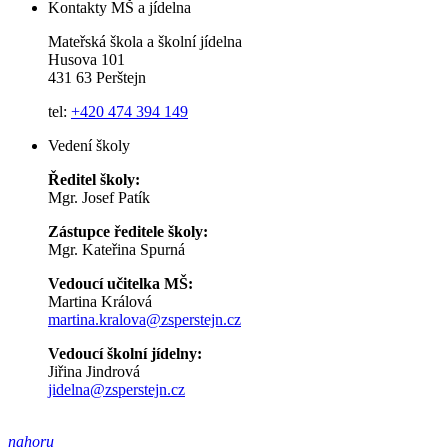
Kontakty MŠ a jídelna
Mateřská škola a školní jídelna
Husova 101
431 63 Perštejn
tel:
+420 474 394 149
Vedení školy
Ředitel školy:
Mgr. Josef Patík
Zástupce ředitele školy:
Mgr. Kateřina Spurná
Vedoucí učitelka MŠ:
Martina Králová
martina.kralova@zsperstejn.cz
Vedoucí školní jídelny:
Jiřina Jindrová
jidelna@zsperstejn.cz
nahoru