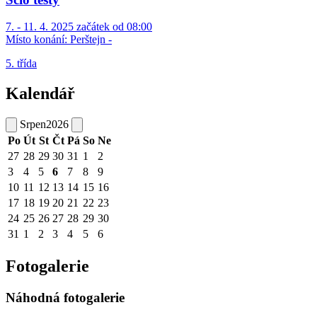
7. - 11. 4. 2025 začátek od 08:00
Místo konání:
Perštejn -
5. třída
Kalendář
Srpen
2026
Po
Út
St
Čt
Pá
So
Ne
27
28
29
30
31
1
2
3
4
5
6
7
8
9
10
11
12
13
14
15
16
17
18
19
20
21
22
23
24
25
26
27
28
29
30
31
1
2
3
4
5
6
Fotogalerie
Náhodná fotogalerie