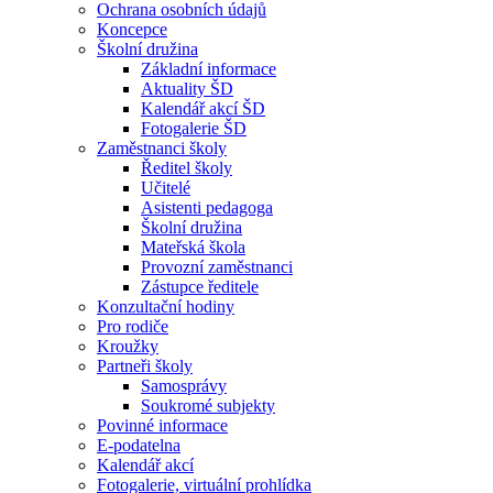
Ochrana osobních údajů
Koncepce
Školní družina
Základní informace
Aktuality ŠD
Kalendář akcí ŠD
Fotogalerie ŠD
Zaměstnanci školy
Ředitel školy
Učitelé
Asistenti pedagoga
Školní družina
Mateřská škola
Provozní zaměstnanci
Zástupce ředitele
Konzultační hodiny
Pro rodiče
Kroužky
Partneři školy
Samosprávy
Soukromé subjekty
Povinné informace
E-podatelna
Kalendář akcí
Fotogalerie, virtuální prohlídka