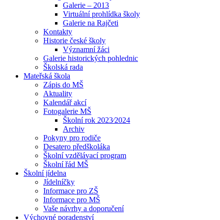
Galerie – 2013
Virtuální prohlídka školy
Galerie na Rajčeti
Kontakty
Historie české školy
Významní žáci
Galerie historických pohlednic
Školská rada
Mateřská škola
Zápis do MŠ
Aktuality
Kalendář akcí
Fotogalerie MŠ
Školní rok 2023⁄2024
Archiv
Pokyny pro rodiče
Desatero předškoláka
Školní vzdělávací program
Školní řád MŠ
Školní jídelna
Jídelníčky
Informace pro ZŠ
Informace pro MŠ
Vaše návrhy a doporučení
Výchovné poradenství