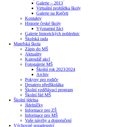
Galerie – 2013
Virtuální prohlídka školy
Galerie na Rajčeti
Kontakty
Historie české školy
Významní žáci
Galerie historických pohlednic
Školská rada
Mateřská škola
Zápis do MŠ
Aktuality
Kalendář akcí
Fotogalerie MŠ
Školní rok 2023⁄2024
Archiv
Pokyny pro rodiče
Desatero předškoláka
Školní vzdělávací program
Školní řád MŠ
Školní jídelna
Jídelníčky
Informace pro ZŠ
Informace pro MŠ
Vaše návrhy a doporučení
Výchovné poradenství