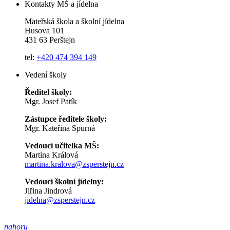
Kontakty MŠ a jídelna
Mateřská škola a školní jídelna
Husova 101
431 63 Perštejn
tel:
+420 474 394 149
Vedení školy
Ředitel školy:
Mgr. Josef Patík
Zástupce ředitele školy:
Mgr. Kateřina Spurná
Vedoucí učitelka MŠ:
Martina Králová
martina.kralova@zsperstejn.cz
Vedoucí školní jídelny:
Jiřina Jindrová
jidelna@zsperstejn.cz
nahoru