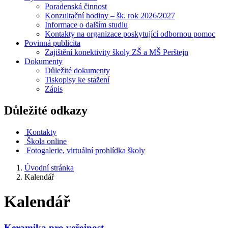
Poradenská činnost
Konzultační hodiny – šk. rok 2026/2027
Informace o dalším studiu
Kontakty na organizace poskytující odbornou pomoc
Povinná publicita
Zajištění konektivity školy ZŠ a MŠ Perštejn
Dokumenty
Důležité dokumenty
Tiskopisy ke stažení
Zápis
Důležité odkazy
Kontakty
Škola online
Fotogalerie, virtuální prohlídka školy
Úvodní stránka
Kalendář
Kalendář
Keramika pro veřejnost