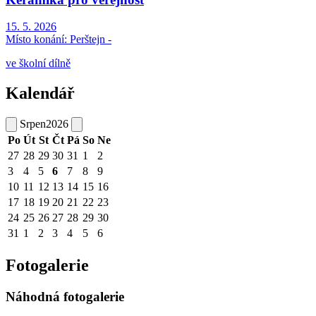
15. 5. 2026
Místo konání:
Perštejn -
ve školní dílně
Kalendář
Srpen
2026
Po
Út
St
Čt
Pá
So
Ne
27
28
29
30
31
1
2
3
4
5
6
7
8
9
10
11
12
13
14
15
16
17
18
19
20
21
22
23
24
25
26
27
28
29
30
31
1
2
3
4
5
6
Fotogalerie
Náhodná fotogalerie