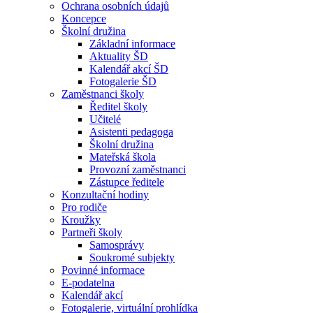
Ochrana osobních údajů
Koncepce
Školní družina
Základní informace
Aktuality ŠD
Kalendář akcí ŠD
Fotogalerie ŠD
Zaměstnanci školy
Ředitel školy
Učitelé
Asistenti pedagoga
Školní družina
Mateřská škola
Provozní zaměstnanci
Zástupce ředitele
Konzultační hodiny
Pro rodiče
Kroužky
Partneři školy
Samosprávy
Soukromé subjekty
Povinné informace
E-podatelna
Kalendář akcí
Fotogalerie, virtuální prohlídka