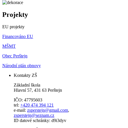
Projekty
EU projekty
Financováno EU
MŠMT
Obec Perštejn
Národní plán obnovy
Kontakty ZŠ
Základní škola
Hlavní 57, 431 63 Perštejn
IČO: 47795603
tel:
+420 474 394 121
e-mail:
zsperstejn@gmail.com
,
zsperstejn@seznam.cz
ID datové schránky: d9i3dyv