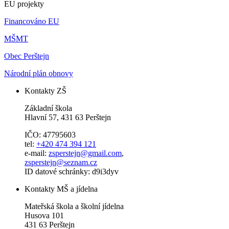
EU projekty
Financováno EU
MŠMT
Obec Perštejn
Národní plán obnovy
Kontakty ZŠ
Základní škola
Hlavní 57, 431 63 Perštejn
IČO: 47795603
tel:
+420 474 394 121
e-mail:
zsperstejn@gmail.com
,
zsperstejn@seznam.cz
ID datové schránky: d9i3dyv
Kontakty MŠ a jídelna
Mateřská škola a školní jídelna
Husova 101
431 63 Perštejn