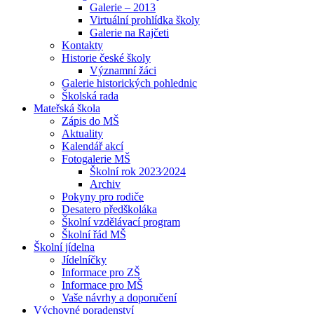
Galerie – 2013
Virtuální prohlídka školy
Galerie na Rajčeti
Kontakty
Historie české školy
Významní žáci
Galerie historických pohlednic
Školská rada
Mateřská škola
Zápis do MŠ
Aktuality
Kalendář akcí
Fotogalerie MŠ
Školní rok 2023⁄2024
Archiv
Pokyny pro rodiče
Desatero předškoláka
Školní vzdělávací program
Školní řád MŠ
Školní jídelna
Jídelníčky
Informace pro ZŠ
Informace pro MŠ
Vaše návrhy a doporučení
Výchovné poradenství