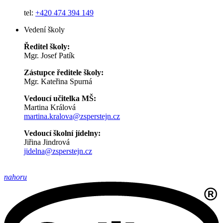
tel:
+420 474 394 149
Vedení školy
Ředitel školy:
Mgr. Josef Patík
Zástupce ředitele školy:
Mgr. Kateřina Spurná
Vedoucí učitelka MŠ:
Martina Králová
martina.kralova@zsperstejn.cz
Vedoucí školní jídelny:
Jiřina Jindrová
jidelna@zsperstejn.cz
nahoru