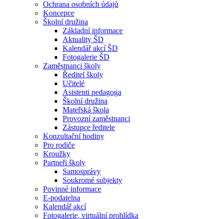
Ochrana osobních údajů
Koncepce
Školní družina
Základní informace
Aktuality ŠD
Kalendář akcí ŠD
Fotogalerie ŠD
Zaměstnanci školy
Ředitel školy
Učitelé
Asistenti pedagoga
Školní družina
Mateřská škola
Provozní zaměstnanci
Zástupce ředitele
Konzultační hodiny
Pro rodiče
Kroužky
Partneři školy
Samosprávy
Soukromé subjekty
Povinné informace
E-podatelna
Kalendář akcí
Fotogalerie, virtuální prohlídka