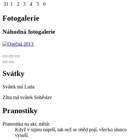
31
1
2
3
4
5
6
Fotogalerie
Náhodná fotogalerie
Svátky
Svátek má
Lada
Zítra má svátek
Soběslav
Pranostiky
Pranostika na akt. měsíc
Když v srpnu naprší, tak než se oběd pojí, všecko slunce
vysuší.