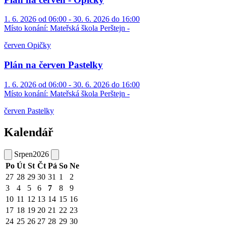
1. 6. 2026 od 06:00 - 30. 6. 2026 do 16:00
Místo konání:
Mateřská škola Perštejn -
červen Opičky
Plán na červen Pastelky
1. 6. 2026 od 06:00 - 30. 6. 2026 do 16:00
Místo konání:
Mateřská škola Perštejn -
červen Pastelky
Kalendář
Srpen
2026
Po
Út
St
Čt
Pá
So
Ne
27
28
29
30
31
1
2
3
4
5
6
7
8
9
10
11
12
13
14
15
16
17
18
19
20
21
22
23
24
25
26
27
28
29
30