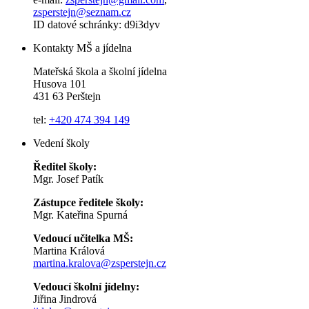
zsperstejn@seznam.cz
ID datové schránky: d9i3dyv
Kontakty MŠ a jídelna
Mateřská škola a školní jídelna
Husova 101
431 63 Perštejn
tel:
+420 474 394 149
Vedení školy
Ředitel školy:
Mgr. Josef Patík
Zástupce ředitele školy:
Mgr. Kateřina Spurná
Vedoucí učitelka MŠ:
Martina Králová
martina.kralova@zsperstejn.cz
Vedoucí školní jídelny:
Jiřina Jindrová