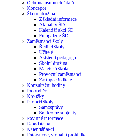
Ochrana osobních údajů
Koncepce
Školní družina
Základní informace
Aktuality ŠD
Kalendář akcí ŠD
Fotogalerie ŠD
Zaměstnanci školy
Ředitel školy
Učitelé
Asistenti pedagoga
Školní družina
Mateřská škola
Provozní zaměstnanci
Zástupce ředitele
Konzultační hodiny
Pro rodiče
Kroužky
Partneři školy
Samosprávy
Soukromé subjekty
Povinné informace
E-podatelna
Kalendář akcí
Fotogalerie, virtuální prohlídka