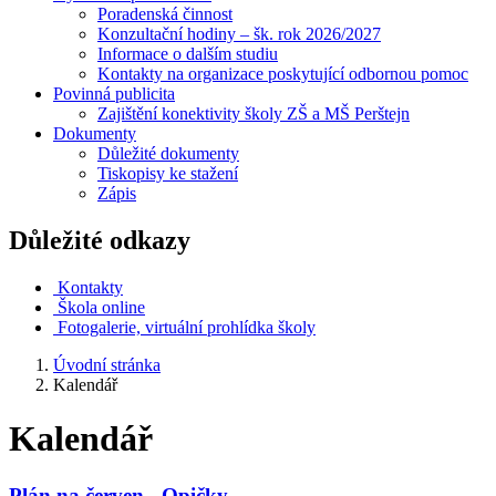
Poradenská činnost
Konzultační hodiny – šk. rok 2026/2027
Informace o dalším studiu
Kontakty na organizace poskytující odbornou pomoc
Povinná publicita
Zajištění konektivity školy ZŠ a MŠ Perštejn
Dokumenty
Důležité dokumenty
Tiskopisy ke stažení
Zápis
Důležité odkazy
Kontakty
Škola online
Fotogalerie, virtuální prohlídka školy
Úvodní stránka
Kalendář
Kalendář
Plán na červen - Opičky