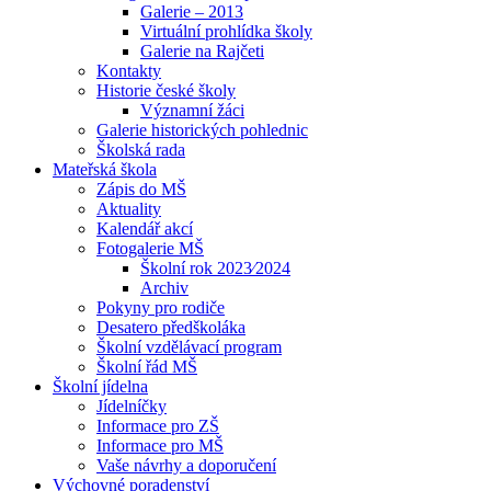
Galerie – 2013
Virtuální prohlídka školy
Galerie na Rajčeti
Kontakty
Historie české školy
Významní žáci
Galerie historických pohlednic
Školská rada
Mateřská škola
Zápis do MŠ
Aktuality
Kalendář akcí
Fotogalerie MŠ
Školní rok 2023⁄2024
Archiv
Pokyny pro rodiče
Desatero předškoláka
Školní vzdělávací program
Školní řád MŠ
Školní jídelna
Jídelníčky
Informace pro ZŠ
Informace pro MŠ
Vaše návrhy a doporučení
Výchovné poradenství