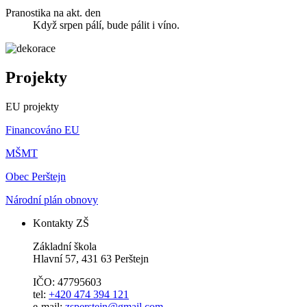
Pranostika na akt. den
Když srpen pálí, bude pálit i víno.
Projekty
EU projekty
Financováno EU
MŠMT
Obec Perštejn
Národní plán obnovy
Kontakty ZŠ
Základní škola
Hlavní 57, 431 63 Perštejn
IČO: 47795603
tel:
+420 474 394 121
e-mail:
zsperstejn@gmail.com
,