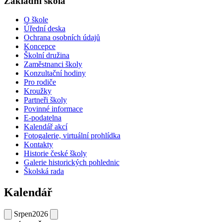
Základní škola
O škole
Úřední deska
Ochrana osobních údajů
Koncepce
Školní družina
Zaměstnanci školy
Konzultační hodiny
Pro rodiče
Kroužky
Partneři školy
Povinné informace
E-podatelna
Kalendář akcí
Fotogalerie, virtuální prohlídka
Kontakty
Historie české školy
Galerie historických pohlednic
Školská rada
Kalendář
Srpen
2026