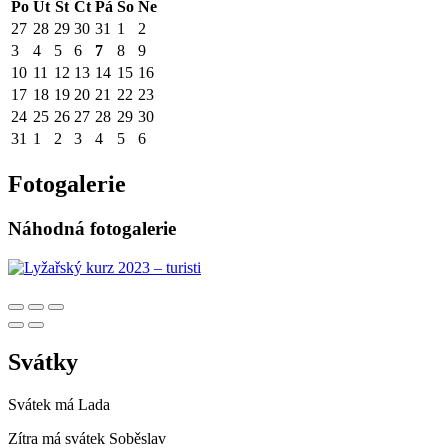
Po
Út
St
Čt
Pá
So
Ne
27
28
29
30
31
1
2
3
4
5
6
7
8
9
10
11
12
13
14
15
16
17
18
19
20
21
22
23
24
25
26
27
28
29
30
31
1
2
3
4
5
6
Fotogalerie
Náhodná fotogalerie
Svátky
Svátek má
Lada
Zítra má svátek
Soběslav