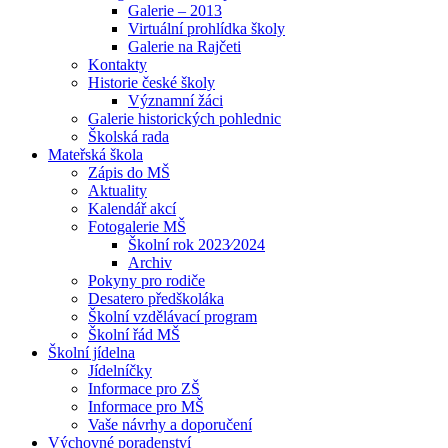
Galerie – 2013
Virtuální prohlídka školy
Galerie na Rajčeti
Kontakty
Historie české školy
Významní žáci
Galerie historických pohlednic
Školská rada
Mateřská škola
Zápis do MŠ
Aktuality
Kalendář akcí
Fotogalerie MŠ
Školní rok 2023⁄2024
Archiv
Pokyny pro rodiče
Desatero předškoláka
Školní vzdělávací program
Školní řád MŠ
Školní jídelna
Jídelníčky
Informace pro ZŠ
Informace pro MŠ
Vaše návrhy a doporučení
Výchovné poradenství