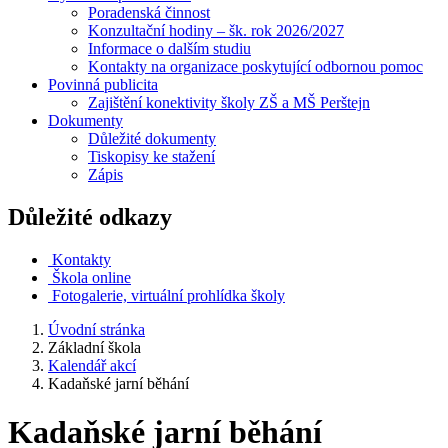
Poradenská činnost
Konzultační hodiny – šk. rok 2026/2027
Informace o dalším studiu
Kontakty na organizace poskytující odbornou pomoc
Povinná publicita
Zajištění konektivity školy ZŠ a MŠ Perštejn
Dokumenty
Důležité dokumenty
Tiskopisy ke stažení
Zápis
Důležité odkazy
Kontakty
Škola online
Fotogalerie, virtuální prohlídka školy
Úvodní stránka
Základní škola
Kalendář akcí
Kadaňské jarní běhání
Kadaňské jarní běhání