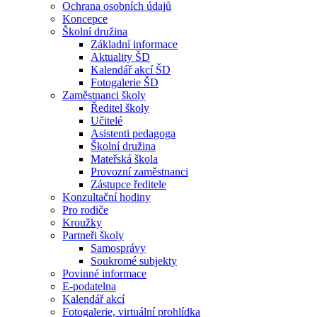
Ochrana osobních údajů
Koncepce
Školní družina
Základní informace
Aktuality ŠD
Kalendář akcí ŠD
Fotogalerie ŠD
Zaměstnanci školy
Ředitel školy
Učitelé
Asistenti pedagoga
Školní družina
Mateřská škola
Provozní zaměstnanci
Zástupce ředitele
Konzultační hodiny
Pro rodiče
Kroužky
Partneři školy
Samosprávy
Soukromé subjekty
Povinné informace
E-podatelna
Kalendář akcí
Fotogalerie, virtuální prohlídka