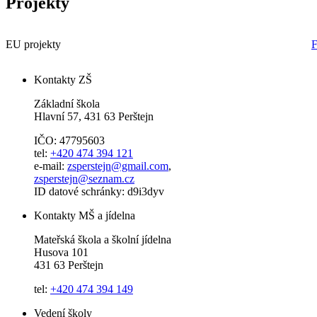
Projekty
EU projekty
F
Kontakty ZŠ
Základní škola
Hlavní 57, 431 63 Perštejn
IČO: 47795603
tel:
+420 474 394 121
e-mail:
zsperstejn@gmail.com
,
zsperstejn@seznam.cz
ID datové schránky: d9i3dyv
Kontakty MŠ a jídelna
Mateřská škola a školní jídelna
Husova 101
431 63 Perštejn
tel:
+420 474 394 149
Vedení školy