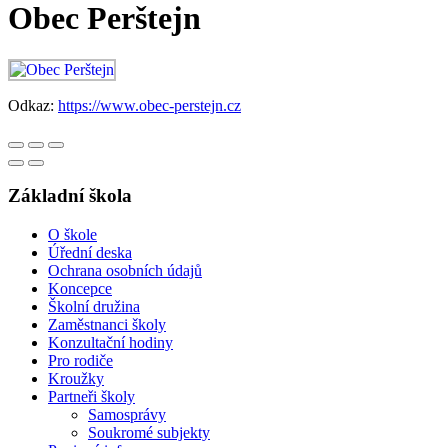
Obec Perštejn
Odkaz:
https://www.obec-perstejn.cz
Základní škola
O škole
Úřední deska
Ochrana osobních údajů
Koncepce
Školní družina
Zaměstnanci školy
Konzultační hodiny
Pro rodiče
Kroužky
Partneři školy
Samosprávy
Soukromé subjekty