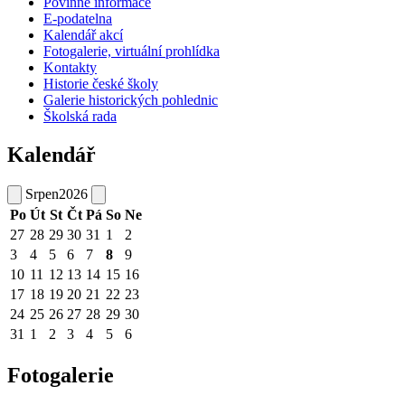
Povinné informace
E-podatelna
Kalendář akcí
Fotogalerie, virtuální prohlídka
Kontakty
Historie české školy
Galerie historických pohlednic
Školská rada
Kalendář
Srpen
2026
Po
Út
St
Čt
Pá
So
Ne
27
28
29
30
31
1
2
3
4
5
6
7
8
9
10
11
12
13
14
15
16
17
18
19
20
21
22
23
24
25
26
27
28
29
30
31
1
2
3
4
5
6
Fotogalerie