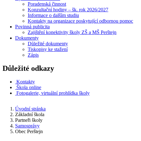
Poradenská činnost
Konzultační hodiny – šk. rok 2026/2027
Informace o dalším studiu
Kontakty na organizace poskytující odbornou pomoc
Povinná publicita
Zajištění konektivity školy ZŠ a MŠ Perštejn
Dokumenty
Důležité dokumenty
Tiskopisy ke stažení
Zápis
Důležité odkazy
Kontakty
Škola online
Fotogalerie, virtuální prohlídka školy
Úvodní stránka
Základní škola
Partneři školy
Samosprávy
Obec Perštejn