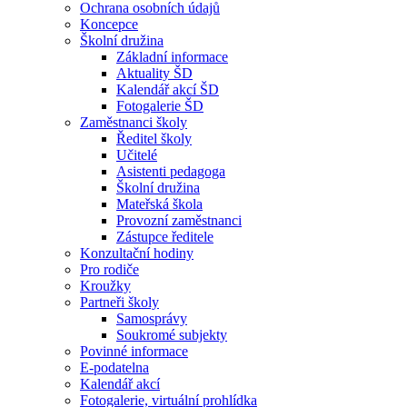
Ochrana osobních údajů
Koncepce
Školní družina
Základní informace
Aktuality ŠD
Kalendář akcí ŠD
Fotogalerie ŠD
Zaměstnanci školy
Ředitel školy
Učitelé
Asistenti pedagoga
Školní družina
Mateřská škola
Provozní zaměstnanci
Zástupce ředitele
Konzultační hodiny
Pro rodiče
Kroužky
Partneři školy
Samosprávy
Soukromé subjekty
Povinné informace
E-podatelna
Kalendář akcí
Fotogalerie, virtuální prohlídka