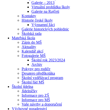
Galerie – 2013
Virtuální prohlídka školy
Galerie na Rajčeti
Kontakty
Historie české školy
Významní žáci
Galerie historických pohlednic
Školská rada
Mateřská škola
Zápis do MŠ
Aktuality
Kalendář akcí
Fotogalerie MŠ
Školní rok 2023⁄2024
Archiv
Pokyny pro rodiče
Desatero předškoláka
Školní vzdělávací program
Školní řád MŠ
Školní jídelna
Jídelníčky
Informace pro ZŠ
Informace pro MŠ
Vaše návrhy a doporučení
Výchovné poradenství