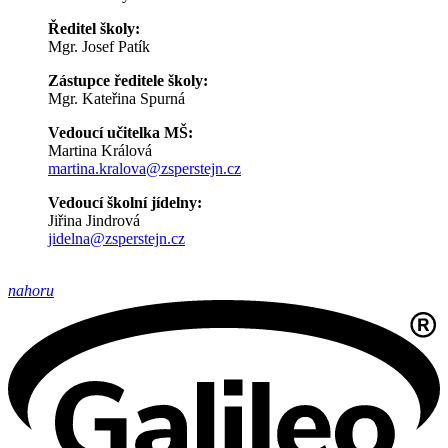
Ředitel školy:
Mgr. Josef Patík
Zástupce ředitele školy:
Mgr. Kateřina Spurná
Vedoucí učitelka MŠ:
Martina Králová
martina.kralova@zsperstejn.cz
Vedoucí školní jídelny:
Jiřina Jindrová
jidelna@zsperstejn.cz
nahoru