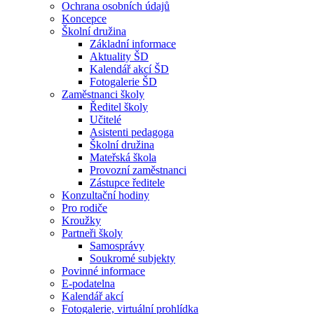
Ochrana osobních údajů
Koncepce
Školní družina
Základní informace
Aktuality ŠD
Kalendář akcí ŠD
Fotogalerie ŠD
Zaměstnanci školy
Ředitel školy
Učitelé
Asistenti pedagoga
Školní družina
Mateřská škola
Provozní zaměstnanci
Zástupce ředitele
Konzultační hodiny
Pro rodiče
Kroužky
Partneři školy
Samosprávy
Soukromé subjekty
Povinné informace
E-podatelna
Kalendář akcí
Fotogalerie, virtuální prohlídka