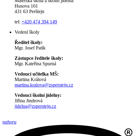
Mateřská škola a školní jídelna
Husova 101
431 63 Perštejn
tel:
+420 474 394 149
Vedení školy
Ředitel školy:
Mgr. Josef Patík
Zástupce ředitele školy:
Mgr. Kateřina Spurná
Vedoucí učitelka MŠ:
Martina Králová
martina.kralova@zsperstejn.cz
Vedoucí školní jídelny:
Jiřina Jindrová
jidelna@zsperstejn.cz
nahoru