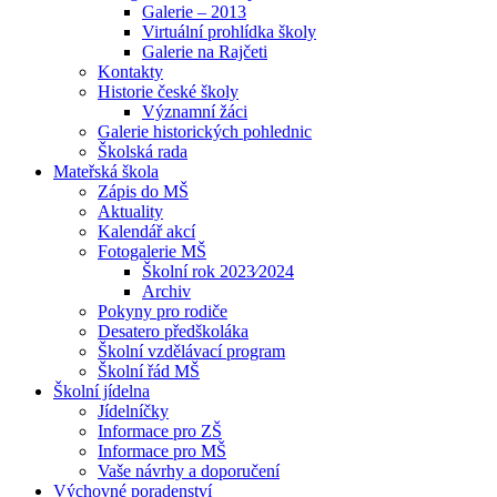
Galerie – 2013
Virtuální prohlídka školy
Galerie na Rajčeti
Kontakty
Historie české školy
Významní žáci
Galerie historických pohlednic
Školská rada
Mateřská škola
Zápis do MŠ
Aktuality
Kalendář akcí
Fotogalerie MŠ
Školní rok 2023⁄2024
Archiv
Pokyny pro rodiče
Desatero předškoláka
Školní vzdělávací program
Školní řád MŠ
Školní jídelna
Jídelníčky
Informace pro ZŠ
Informace pro MŠ
Vaše návrhy a doporučení
Výchovné poradenství