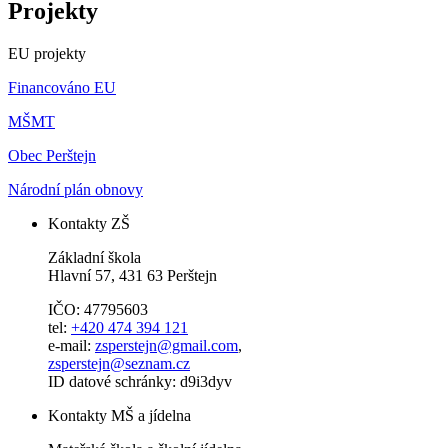
Projekty
EU projekty
Financováno EU
MŠMT
Obec Perštejn
Národní plán obnovy
Kontakty ZŠ
Základní škola
Hlavní 57, 431 63 Perštejn
IČO: 47795603
tel:
+420 474 394 121
e-mail:
zsperstejn@gmail.com
,
zsperstejn@seznam.cz
ID datové schránky: d9i3dyv
Kontakty MŠ a jídelna