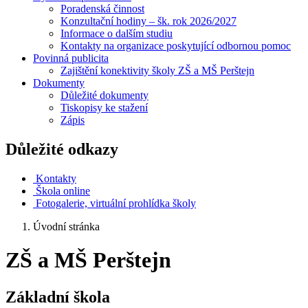
Poradenská činnost
Konzultační hodiny – šk. rok 2026/2027
Informace o dalším studiu
Kontakty na organizace poskytující odbornou pomoc
Povinná publicita
Zajištění konektivity školy ZŠ a MŠ Perštejn
Dokumenty
Důležité dokumenty
Tiskopisy ke stažení
Zápis
Důležité odkazy
Kontakty
Škola online
Fotogalerie, virtuální prohlídka školy
Úvodní stránka
ZŠ a MŠ Perštejn
Základní škola