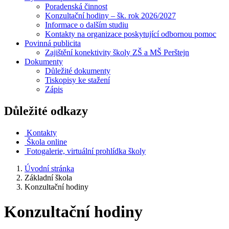
Poradenská činnost
Konzultační hodiny – šk. rok 2026/2027
Informace o dalším studiu
Kontakty na organizace poskytující odbornou pomoc
Povinná publicita
Zajištění konektivity školy ZŠ a MŠ Perštejn
Dokumenty
Důležité dokumenty
Tiskopisy ke stažení
Zápis
Důležité odkazy
Kontakty
Škola online
Fotogalerie, virtuální prohlídka školy
Úvodní stránka
Základní škola
Konzultační hodiny
Konzultační hodiny