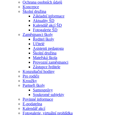
Ochrana osobních údajů
Koncepce
Školní družina
Základní informace
Aktuality ŠD
Kalendář akcí ŠD
Fotogalerie ŠD
Zaměstnanci školy
Ředitel školy
Učitelé
Asistenti pedagoga
Školní družina
Mateřská škola
Provozní zaměstnanci
Zástupce ředitele
Konzultační hodiny
Pro rodiče
Kroužky
Partneři školy
Samosprávy
Soukromé subjekty
Povinné informace
E-podatelna
Kalendář akcí
Fotogalerie, virtuální prohlídka