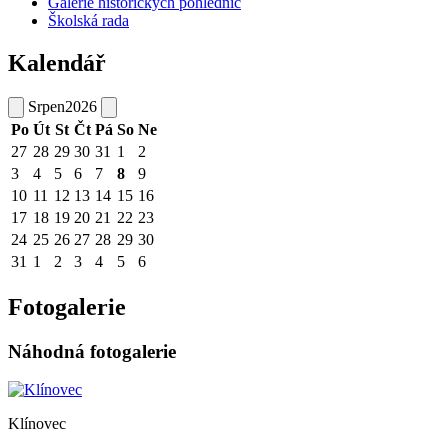
Galerie historických pohlednic
Školská rada
Kalendář
Srpen
2026
Po
Út
St
Čt
Pá
So
Ne
27
28
29
30
31
1
2
3
4
5
6
7
8
9
10
11
12
13
14
15
16
17
18
19
20
21
22
23
24
25
26
27
28
29
30
31
1
2
3
4
5
6
Fotogalerie
Náhodná fotogalerie
Klínovec