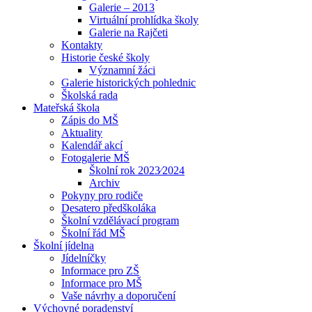
Galerie – 2013
Virtuální prohlídka školy
Galerie na Rajčeti
Kontakty
Historie české školy
Významní žáci
Galerie historických pohlednic
Školská rada
Mateřská škola
Zápis do MŠ
Aktuality
Kalendář akcí
Fotogalerie MŠ
Školní rok 2023⁄2024
Archiv
Pokyny pro rodiče
Desatero předškoláka
Školní vzdělávací program
Školní řád MŠ
Školní jídelna
Jídelníčky
Informace pro ZŠ
Informace pro MŠ
Vaše návrhy a doporučení
Výchovné poradenství