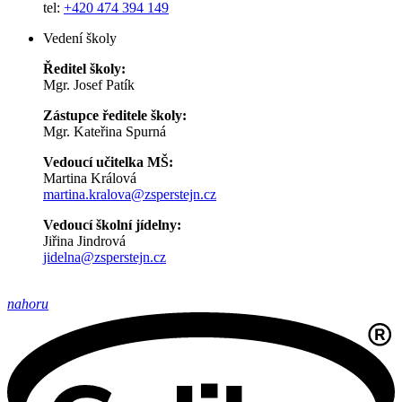
tel:
+420 474 394 149
Vedení školy
Ředitel školy:
Mgr. Josef Patík
Zástupce ředitele školy:
Mgr. Kateřina Spurná
Vedoucí učitelka MŠ:
Martina Králová
martina.kralova@zsperstejn.cz
Vedoucí školní jídelny:
Jiřina Jindrová
jidelna@zsperstejn.cz
nahoru