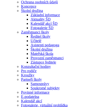
Ochrana osobních údajů
Koncepce
Školní družina
Základní informace
Aktuality ŠD
Kalendář akcí ŠD
Fotogalerie ŠD
Zaměstnanci školy
Ředitel školy
Učitelé
Asistenti pedagoga
Školní družina
Mateřská škola
Provozní zaměstnanci
Zástupce ředitele
Konzultační hodiny
Pro rodiče
Kroužky
Partneři školy
Samosprávy
Soukromé subjekty
Povinné informace
E-podatelna
Kalendář akcí
Fotogalerie, virtuální prohlídka