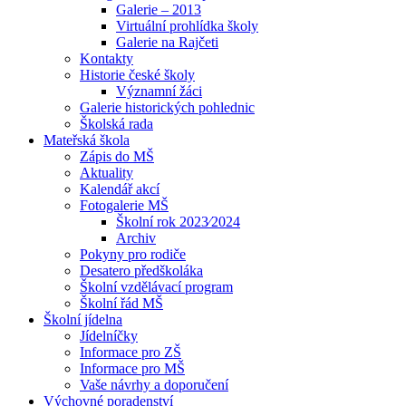
Galerie – 2013
Virtuální prohlídka školy
Galerie na Rajčeti
Kontakty
Historie české školy
Významní žáci
Galerie historických pohlednic
Školská rada
Mateřská škola
Zápis do MŠ
Aktuality
Kalendář akcí
Fotogalerie MŠ
Školní rok 2023⁄2024
Archiv
Pokyny pro rodiče
Desatero předškoláka
Školní vzdělávací program
Školní řád MŠ
Školní jídelna
Jídelníčky
Informace pro ZŠ
Informace pro MŠ
Vaše návrhy a doporučení
Výchovné poradenství