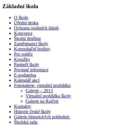
Základní škola
O škole
Úřední deska
Ochrana osobních údajů
Koncepce
Školní družina
Zaměstnanci školy
Konzultační hodiny
Pro rodiče
Kroužky
Partneři školy
Povinné informace
E-podatelna
Kalendář akcí
Fotogalerie, virtuální prohlídka
Galerie – 2013
Virtuální prohlídka školy
Galerie na Rajčeti
Kontakty
Historie české školy
Galerie historických pohlednic
Školská rada