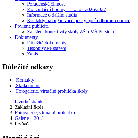
Poradenská činnost
Konzultační hodiny – šk. rok 2026/2027
Informace o dalším studiu
Kontakty na organizace poskytující odbornou pomoc
Povinná publicita
Zajištění konektivity školy ZŠ a MŠ Perštejn
Dokumenty
Důležité dokumenty
Tiskopisy ke stažení
Zápis
Důležité odkazy
Kontakty
Škola online
Fotogalerie, virtuální prohlídka školy
Úvodní stránka
Základní škola
Fotogalerie, virtuální prohlídka
Galerie – 2013
Prvňáčci