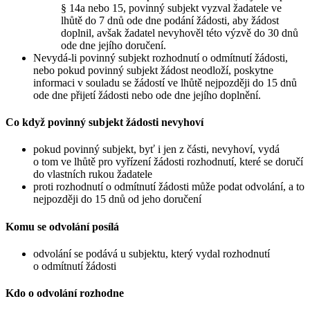
§ 14a nebo 15, povinný subjekt vyzval žadatele ve
lhůtě do 7 dnů ode dne podání žádosti, aby žádost
doplnil, avšak žadatel nevyhověl této výzvě do 30 dnů
ode dne jejího doručení.
Nevydá-li povinný subjekt rozhodnutí o odmítnutí žádosti,
nebo pokud povinný subjekt žádost neodloží, poskytne
informaci v souladu se žádostí ve lhůtě nejpozději do 15 dnů
ode dne přijetí žádosti nebo ode dne jejího doplnění.
Co když povinný subjekt žádosti nevyhoví
pokud povinný subjekt, byť i jen z části, nevyhoví, vydá
o tom ve lhůtě pro vyřízení žádosti rozhodnutí, které se doručí
do vlastních rukou žadatele
proti rozhodnutí o odmítnutí žádosti může podat odvolání, a to
nejpozději do 15 dnů od jeho doručení
Komu se odvolání posílá
odvolání se podává u subjektu, který vydal rozhodnutí
o odmítnutí žádosti
Kdo o odvolání rozhodne