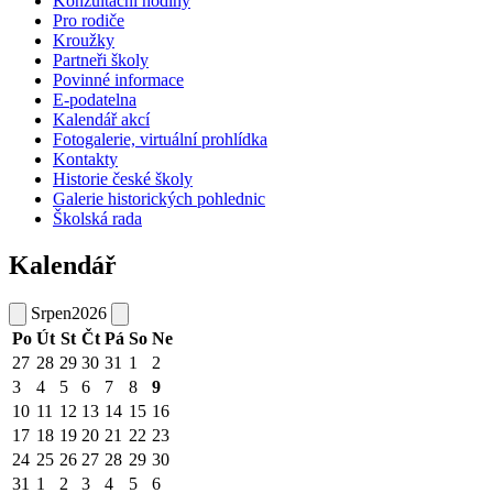
Konzultační hodiny
Pro rodiče
Kroužky
Partneři školy
Povinné informace
E-podatelna
Kalendář akcí
Fotogalerie, virtuální prohlídka
Kontakty
Historie české školy
Galerie historických pohlednic
Školská rada
Kalendář
Srpen
2026
Po
Út
St
Čt
Pá
So
Ne
27
28
29
30
31
1
2
3
4
5
6
7
8
9
10
11
12
13
14
15
16
17
18
19
20
21
22
23
24
25
26
27
28
29
30
31
1
2
3
4
5
6