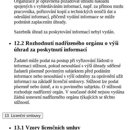
Organizace je oprávněna požadovat úhradu nákladů
spojených s vyhledáváním informací, např. za přímou mzdu
pracovníka, pořizování kopií a technických nosičů dat a
odesílání informací, přičemž vydání informace se může
podmínit zaplacením úhrady.
Sazebník úhrad za poskytování informací nebyl vydán.
12.2
Rozhodnutí nadřízeného orgánu o výši
úhrad za poskytnutí informací
Žadatel může podat na postup při vyřizování žádosti o
informaci stížnost, pokud nesouhlasí s výší úhrady sdělené
žadateli písemně povinným subjektem před podáním
informace nebo nesouhlasí s výší odměny za oprávnění užít
informaci na základě licenční smlouvy. Stížnost lze podat
písemně nebo ústně, a to u povinného subjektu. O stížnosti
rozhoduje nadřízený orgán. V současné době nejsou vydána
žádná usnesení nadřízeného orgánu týkajících se těchto
stížností.
13.
Licenční smlouvy
13.1
Vzory licenčních smluv