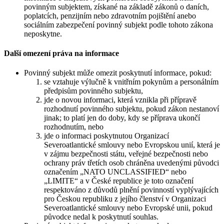
povinným subjektem, získané na základě zákonů o daních,
poplatcích, penzijním nebo zdravotním pojištění anebo
sociálním zabezpečení povinný subjekt podle tohoto zákona
neposkytne.
Další omezení práva na informace
Povinný subjekt může omezit poskytnutí informace, pokud:
se vztahuje výlučně k vnitřním pokynům a personálním
předpisům povinného subjektu,
jde o novou informaci, která vznikla při přípravě
rozhodnutí povinného subjektu, pokud zákon nestanoví
jinak; to platí jen do doby, kdy se příprava ukončí
rozhodnutím, nebo
jde o informaci poskytnutou Organizací
Severoatlantické smlouvy nebo Evropskou unií, která je
v zájmu bezpečnosti státu, veřejné bezpečnosti nebo
ochrany práv třetích osob chráněna uvedenými původci
označením „NATO UNCLASSIFIED“ nebo
„LIMITE“ a v České republice je toto označení
respektováno z důvodů plnění povinností vyplývajících
pro Českou republiku z jejího členství v Organizaci
Severoatlantické smlouvy nebo Evropské unii, pokud
původce nedal k poskytnutí souhlas.