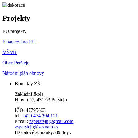
Projekty
EU projekty
Financováno EU
MŠMT
Obec Perštejn
Národní plán obnovy
Kontakty ZŠ
Základní škola
Hlavní 57, 431 63 Perštejn
IČO: 47795603
tel:
+420 474 394 121
e-mail:
zsperstejn@gmail.com
,
zsperstejn@seznam.cz
ID datové schránky: d9i3dyv