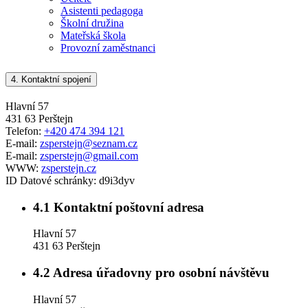
Asistenti pedagoga
Školní družina
Mateřská škola
Provozní zaměstnanci
4.
Kontaktní spojení
Hlavní 57
431 63 Perštejn
Telefon:
+420 474 394 121
E-mail:
zsperstejn@seznam.cz
E-mail:
zsperstejn@gmail.com
WWW:
zsperstejn.cz
ID Datové schránky:
d9i3dyv
4.1
Kontaktní poštovní adresa
Hlavní 57
431 63 Perštejn
4.2
Adresa úřadovny pro osobní návštěvu
Hlavní 57