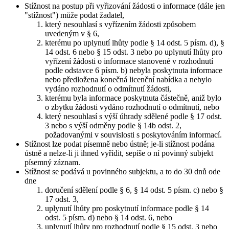
Stížnost na postup při vyřizování žádosti o informace (dále jen
"stížnost") může podat žadatel,
který nesouhlasí s vyřízením žádosti způsobem
uvedeným v § 6,
kterému po uplynutí lhůty podle § 14 odst. 5 písm. d), §
14 odst. 6 nebo § 15 odst. 3 nebo po uplynutí lhůty pro
vyřízení žádosti o informace stanovené v rozhodnutí
podle odstavce 6 písm. b) nebyla poskytnuta informace
nebo předložena konečná licenční nabídka a nebylo
vydáno rozhodnutí o odmítnutí žádosti,
kterému byla informace poskytnuta částečně, aniž bylo
o zbytku žádosti vydáno rozhodnutí o odmítnutí, nebo
který nesouhlasí s výší úhrady sdělené podle § 17 odst.
3 nebo s výší odměny podle § 14b odst. 2,
požadovanými v souvislosti s poskytováním informací.
Stížnost lze podat písemně nebo ústně; je-li stížnost podána
ústně a nelze-li ji ihned vyřídit, sepíše o ní povinný subjekt
písemný záznam.
Stížnost se podává u povinného subjektu, a to do 30 dnů ode
dne
doručení sdělení podle § 6, § 14 odst. 5 písm. c) nebo §
17 odst. 3,
uplynutí lhůty pro poskytnutí informace podle § 14
odst. 5 písm. d) nebo § 14 odst. 6, nebo
uplynutí lhůty pro rozhodnutí podle § 15 odst. 3 nebo