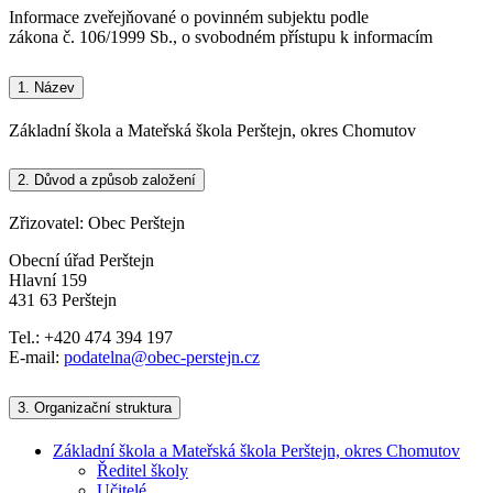
Informace zveřejňované o povinném subjektu podle
zákona č. 106/1999 Sb., o svobodném přístupu k informacím
1.
Název
Základní škola a Mateřská škola Perštejn, okres Chomutov
2.
Důvod a způsob založení
Zřizovatel: Obec Perštejn
Obecní úřad Perštejn
Hlavní 159
431 63 Perštejn
Tel.: +420 474 394 197
E-mail:
podatelna@obec-perstejn.cz
3.
Organizační struktura
Základní škola a Mateřská škola Perštejn, okres Chomutov
Ředitel školy
Učitelé