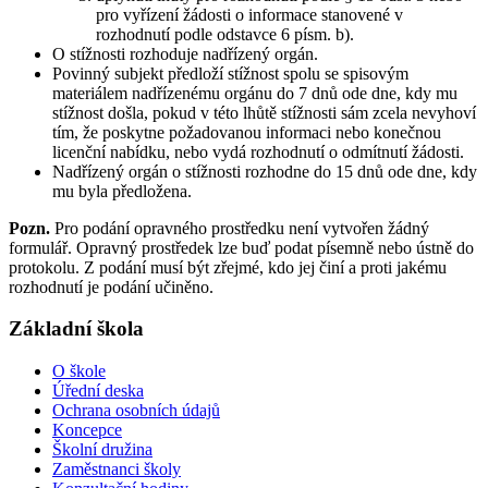
pro vyřízení žádosti o informace stanovené v
rozhodnutí podle odstavce 6 písm. b).
O stížnosti rozhoduje nadřízený orgán.
Povinný subjekt předloží stížnost spolu se spisovým
materiálem nadřízenému orgánu do 7 dnů ode dne, kdy mu
stížnost došla, pokud v této lhůtě stížnosti sám zcela nevyhoví
tím, že poskytne požadovanou informaci nebo konečnou
licenční nabídku, nebo vydá rozhodnutí o odmítnutí žádosti.
Nadřízený orgán o stížnosti rozhodne do 15 dnů ode dne, kdy
mu byla předložena.
Pozn.
Pro podání opravného prostředku není vytvořen žádný
formulář. Opravný prostředek lze buď podat písemně nebo ústně do
protokolu. Z podání musí být zřejmé, kdo jej činí a proti jakému
rozhodnutí je podání učiněno.
Základní škola
O škole
Úřední deska
Ochrana osobních údajů
Koncepce
Školní družina
Zaměstnanci školy