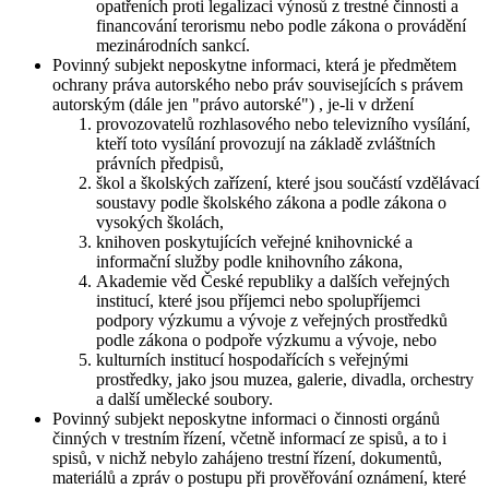
opatřeních proti legalizaci výnosů z trestné činnosti a
financování terorismu nebo podle zákona o provádění
mezinárodních sankcí.
Povinný subjekt neposkytne informaci, která je předmětem
ochrany práva autorského nebo práv souvisejících s právem
autorským (dále jen "právo autorské") , je-li v držení
provozovatelů rozhlasového nebo televizního vysílání,
kteří toto vysílání provozují na základě zvláštních
právních předpisů,
škol a školských zařízení, které jsou součástí vzdělávací
soustavy podle školského zákona a podle zákona o
vysokých školách,
knihoven poskytujících veřejné knihovnické a
informační služby podle knihovního zákona,
Akademie věd České republiky a dalších veřejných
institucí, které jsou příjemci nebo spolupříjemci
podpory výzkumu a vývoje z veřejných prostředků
podle zákona o podpoře výzkumu a vývoje, nebo
kulturních institucí hospodařících s veřejnými
prostředky, jako jsou muzea, galerie, divadla, orchestry
a další umělecké soubory.
Povinný subjekt neposkytne informaci o činnosti orgánů
činných v trestním řízení, včetně informací ze spisů, a to i
spisů, v nichž nebylo zahájeno trestní řízení, dokumentů,
materiálů a zpráv o postupu při prověřování oznámení, které