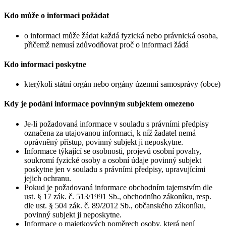
Kdo může o informaci požádat
o informaci může žádat každá fyzická nebo právnická osoba,
přičemž nemusí zdůvodňovat proč o informaci žádá
Kdo informaci poskytne
kterýkoli státní orgán nebo orgány územní samosprávy (obce)
Kdy je podání informace povinným subjektem omezeno
Je-li požadovaná informace v souladu s právními předpisy
označena za utajovanou informaci, k níž žadatel nemá
oprávněný přístup, povinný subjekt ji neposkytne.
Informace týkající se osobnosti, projevů osobní povahy,
soukromí fyzické osoby a osobní údaje povinný subjekt
poskytne jen v souladu s právními předpisy, upravujícími
jejich ochranu.
Pokud je požadovaná informace obchodním tajemstvím dle
ust. § 17 zák. č. 513/1991 Sb., obchodního zákoníku, resp.
dle ust. § 504 zák. č. 89/2012 Sb., občanského zákoníku,
povinný subjekt ji neposkytne.
Informace o majetkových poměrech osoby, která není