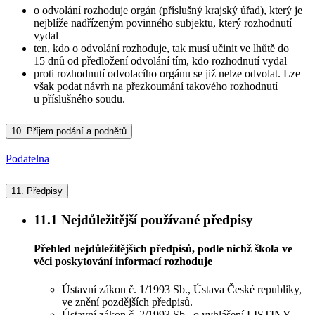
o odvolání rozhoduje orgán (příslušný krajský úřad), který je
nejblíže nadřízeným povinného subjektu, který rozhodnutí
vydal
ten, kdo o odvolání rozhoduje, tak musí učinit ve lhůtě do
15 dnů od předložení odvolání tím, kdo rozhodnutí vydal
proti rozhodnutí odvolacího orgánu se již nelze odvolat. Lze
však podat návrh na přezkoumání takového rozhodnutí
u příslušného soudu.
10.
Příjem podání a podnětů
Podatelna
11.
Předpisy
11.1
Nejdůležitější používané předpisy
Přehled nejdůležitějších předpisů, podle nichž škola ve
věci poskytování informací rozhoduje
Ústavní zákon č. 1/1993 Sb., Ústava České republiky,
ve znění pozdějších předpisů.
Ústavní zákon č. 2/1993 Sb., o vyhlášení LISTINY