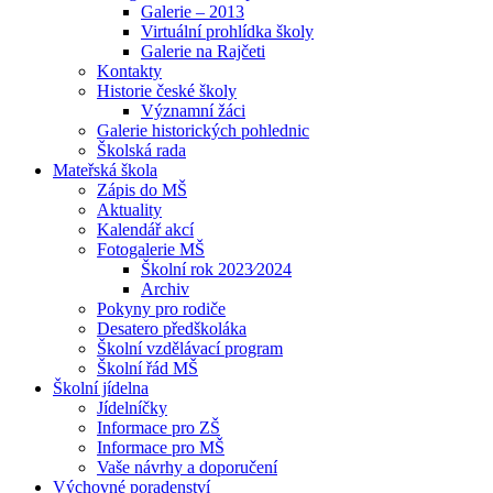
Galerie – 2013
Virtuální prohlídka školy
Galerie na Rajčeti
Kontakty
Historie české školy
Významní žáci
Galerie historických pohlednic
Školská rada
Mateřská škola
Zápis do MŠ
Aktuality
Kalendář akcí
Fotogalerie MŠ
Školní rok 2023⁄2024
Archiv
Pokyny pro rodiče
Desatero předškoláka
Školní vzdělávací program
Školní řád MŠ
Školní jídelna
Jídelníčky
Informace pro ZŠ
Informace pro MŠ
Vaše návrhy a doporučení
Výchovné poradenství