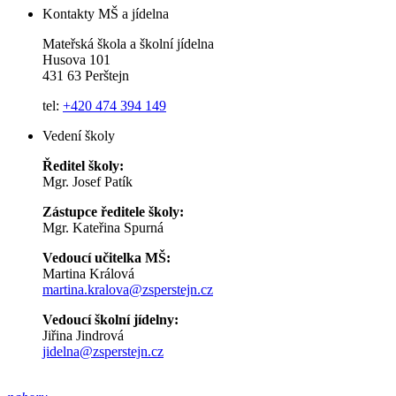
Kontakty MŠ a jídelna
Mateřská škola a školní jídelna
Husova 101
431 63 Perštejn
tel:
+420 474 394 149
Vedení školy
Ředitel školy:
Mgr. Josef Patík
Zástupce ředitele školy:
Mgr. Kateřina Spurná
Vedoucí učitelka MŠ:
Martina Králová
martina.kralova@zsperstejn.cz
Vedoucí školní jídelny:
Jiřina Jindrová
jidelna@zsperstejn.cz