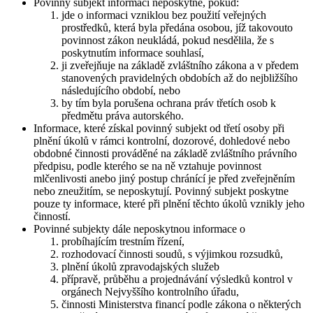
Povinný subjekt informaci neposkytne, pokud:
jde o informaci vzniklou bez použití veřejných
prostředků, která byla předána osobou, jíž takovouto
povinnost zákon neukládá, pokud nesdělila, že s
poskytnutím informace souhlasí,
ji zveřejňuje na základě zvláštního zákona a v předem
stanovených pravidelných obdobích až do nejbližšího
následujícího období, nebo
by tím byla porušena ochrana práv třetích osob k
předmětu práva autorského.
Informace, které získal povinný subjekt od třetí osoby při
plnění úkolů v rámci kontrolní, dozorové, dohledové nebo
obdobné činnosti prováděné na základě zvláštního právního
předpisu, podle kterého se na ně vztahuje povinnost
mlčenlivosti anebo jiný postup chránící je před zveřejněním
nebo zneužitím, se neposkytují. Povinný subjekt poskytne
pouze ty informace, které při plnění těchto úkolů vznikly jeho
činností.
Povinné subjekty dále neposkytnou informace o
probíhajícím trestním řízení,
rozhodovací činnosti soudů, s výjimkou rozsudků,
plnění úkolů zpravodajských služeb
přípravě, průběhu a projednávání výsledků kontrol v
orgánech Nejvyššího kontrolního úřadu,
činnosti Ministerstva financí podle zákona o některých