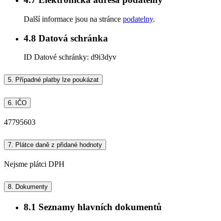
Další informace jsou na stránce
podatelny
.
4.8
Datová schránka
ID Datové schránky:
d9i3dyv
5.
Případné platby lze poukázat
6.
IČO
47795603
7.
Plátce daně z přidané hodnoty
Nejsme plátci DPH
8.
Dokumenty
8.1
Seznamy hlavních dokumentů