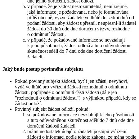
dne jejího doručení, žádost odloží,
v případě, že je žádost nesrozumitelná, není zřejmé,
jaká informace je požadována, nebo je formulována
příliš obecně, vyzve žadatele ve lhůtě do sedmi dnů od
podání žádosti, aby žádost upřesnil, neupřesní-li žadatel
žádost do 30 dnů ode dne doručení výzvy, rozhodne
o odmítnutí žádosti,
v případě, že požadované informace se nevztahují
k jeho působnosti, žádost odloží a tuto odůvodněnou
skutečnost sdělí do 7 dnů ode dne doručení žádosti
žadateli,
Jaký bude postup povinného subjektu
Pokud povinný subjekt žádosti, byť i jen zčásti, nevyhoví,
vydá ve lhůtě pro vyřízení žádosti rozhodnutí o odmítnutí
žádosti, popřípadě o odmítnutí části žádosti (dále jen
"rozhodnutí o odmítnutí žádosti"), s výjimkou případů, kdy se
žádost odloží.
Povinný subjekt žádost odloží, pokud:
se požadované informace nevztahují k jeho působnosti
a tuto odůvodněnou skutečnost sdělí do 7 dnů ode dne
doručení žádosti žadateli,
bránil nedostatek údajů o žadateli postupu vyřízení
žádosti o informaci podle tohoto zákona, zejména podle