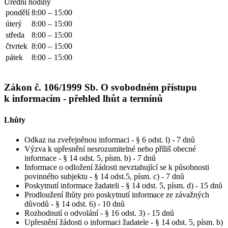
Úřední hodiny
pondělí
8:00 – 15:00
úterý
8:00 – 15:00
středa
8:00 – 15:00
čtvrtek
8:00 – 15:00
pátek
8:00 – 15:00
Zákon č. 106/1999 Sb. O svobodném přístupu
k informacím - přehled lhůt a termínů
Lhůty
Odkaz na zveřejněnou informaci - § 6 odst. l) - 7 dnů
Výzva k upřesnění nesrozumitelné nebo příliš obecné
informace - § 14 odst. 5, písm. b) - 7 dnů
Informace o odložení žádosti nevztahující se k působnosti
povinného subjektu - § 14 odst.5, písm. c) - 7 dnů
Poskytnutí informace žadateli - § 14 odst. 5, písm. d) - 15 dnů
Prodloužení lhůty pro poskytnutí informace ze závažných
důvodů - § 14 odst. 6) - 10 dnů
Rozhodnutí o odvolání - § 16 odst. 3) - 15 dnů
Upřesnění žádosti o informaci žadatele - § 14 odst. 5, písm. b)