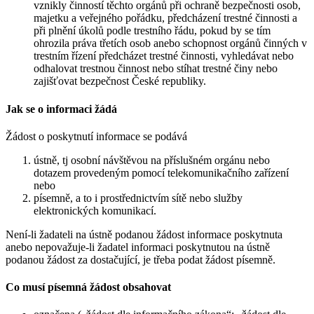
vznikly činností těchto orgánů při ochraně bezpečnosti osob,
majetku a veřejného pořádku, předcházení trestné činnosti a
při plnění úkolů podle trestního řádu, pokud by se tím
ohrozila práva třetích osob anebo schopnost orgánů činných v
trestním řízení předcházet trestné činnosti, vyhledávat nebo
odhalovat trestnou činnost nebo stíhat trestné činy nebo
zajišťovat bezpečnost České republiky.
Jak se o informaci žádá
Žádost o poskytnutí informace se podává
ústně, tj osobní návštěvou na příslušném orgánu nebo
dotazem provedeným pomocí telekomunikačního zařízení
nebo
písemně, a to i prostřednictvím sítě nebo služby
elektronických komunikací.
Není-li žadateli na ústně podanou žádost informace poskytnuta
anebo nepovažuje-li žadatel informaci poskytnutou na ústně
podanou žádost za dostačující, je třeba podat žádost písemně.
Co musí písemná žádost obsahovat