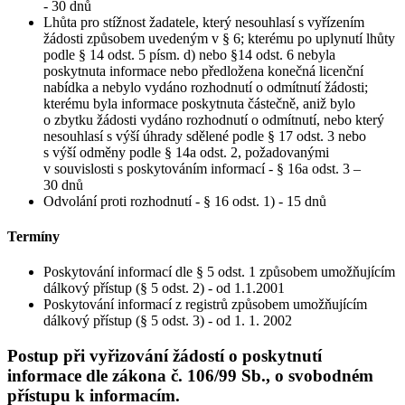
- 30 dnů
Lhůta pro stížnost žadatele, který nesouhlasí s vyřízením
žádosti způsobem uvedeným v § 6; kterému po uplynutí lhůty
podle § 14 odst. 5 písm. d) nebo §14 odst. 6 nebyla
poskytnuta informace nebo předložena konečná licenční
nabídka a nebylo vydáno rozhodnutí o odmítnutí žádosti;
kterému byla informace poskytnuta částečně, aniž bylo
o zbytku žádosti vydáno rozhodnutí o odmítnutí, nebo který
nesouhlasí s výší úhrady sdělené podle § 17 odst. 3 nebo
s výší odměny podle § 14a odst. 2, požadovanými
v souvislosti s poskytováním informací - § 16a odst. 3 –
30 dnů
Odvolání proti rozhodnutí - § 16 odst. 1) - 15 dnů
Termíny
Poskytování informací dle § 5 odst. 1 způsobem umožňujícím
dálkový přístup (§ 5 odst. 2) - od 1.1.2001
Poskytování informací z registrů způsobem umožňujícím
dálkový přístup (§ 5 odst. 3) - od 1. 1. 2002
Postup při vyřizování žádostí o poskytnutí
informace dle zákona č. 106/99 Sb., o svobodném
přístupu k informacím.