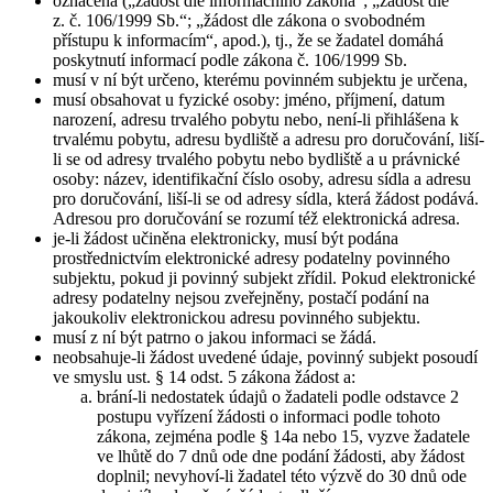
označena („žádost dle informačního zákona“; „žádost dle
z. č. 106/1999 Sb.“; „žádost dle zákona o svobodném
přístupu k informacím“, apod.), tj., že se žadatel domáhá
poskytnutí informací podle zákona č. 106/1999 Sb.
musí v ní být určeno, kterému povinném subjektu je určena,
musí obsahovat u fyzické osoby: jméno, příjmení, datum
narození, adresu trvalého pobytu nebo, není-li přihlášena k
trvalému pobytu, adresu bydliště a adresu pro doručování, liší-
li se od adresy trvalého pobytu nebo bydliště a u právnické
osoby: název, identifikační číslo osoby, adresu sídla a adresu
pro doručování, liší-li se od adresy sídla, která žádost podává.
Adresou pro doručování se rozumí též elektronická adresa.
je-li žádost učiněna elektronicky, musí být podána
prostřednictvím elektronické adresy podatelny povinného
subjektu, pokud ji povinný subjekt zřídil. Pokud elektronické
adresy podatelny nejsou zveřejněny, postačí podání na
jakoukoliv elektronickou adresu povinného subjektu.
musí z ní být patrno o jakou informaci se žádá.
neobsahuje-li žádost uvedené údaje, povinný subjekt posoudí
ve smyslu ust. § 14 odst. 5 zákona žádost a:
brání-li nedostatek údajů o žadateli podle odstavce 2
postupu vyřízení žádosti o informaci podle tohoto
zákona, zejména podle § 14a nebo 15, vyzve žadatele
ve lhůtě do 7 dnů ode dne podání žádosti, aby žádost
doplnil; nevyhoví-li žadatel této výzvě do 30 dnů ode