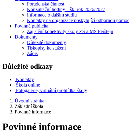
Poradenská činnost
Konzultační hodiny – šk. rok 2026/2027
Informace o dalším studiu
Kontakty na organizace poskytující odbornou pomoc
Povinná publicita
Zajištění konektivity školy ZŠ a MŠ Perštejn
Dokumenty
Důležité dokumenty
Tiskopisy ke stažení
Zápis
Důležité odkazy
Kontakty
Škola online
Fotogalerie, virtuální prohlídka školy
Úvodní stránka
Základní škola
Povinné informace
Povinné informace