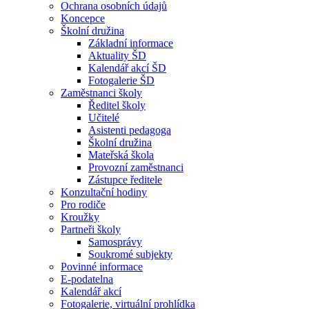
Ochrana osobních údajů
Koncepce
Školní družina
Základní informace
Aktuality ŠD
Kalendář akcí ŠD
Fotogalerie ŠD
Zaměstnanci školy
Ředitel školy
Učitelé
Asistenti pedagoga
Školní družina
Mateřská škola
Provozní zaměstnanci
Zástupce ředitele
Konzultační hodiny
Pro rodiče
Kroužky
Partneři školy
Samosprávy
Soukromé subjekty
Povinné informace
E-podatelna
Kalendář akcí
Fotogalerie, virtuální prohlídka