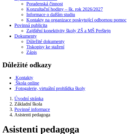
Poradenská činnost
Konzultační hodiny – šk. rok 2026/2027
Informace o dalším studiu
Kontakty na organizace poskytující odbornou pomoc
Povinná publicita
Zajištění konektivity školy ZŠ a MŠ Perštejn
Dokumenty
Důležité dokumenty
Tiskopisy ke stažení
Zápis
Důležité odkazy
Kontakty
Škola online
Fotogalerie, virtuální prohlídka školy
Úvodní stránka
Základní škola
Povinné informace
Asistenti pedagoga
Asistenti pedagoga