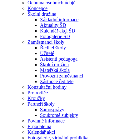
Ochrana osobních údajů
Koncepce
Školní družina
Základní informace
Aktuality ŠD
Kalendář akcí ŠD
Fotogalerie ŠD
Zaměstnanci školy
Ředitel školy
Učitelé
Asistenti pedagoga
Školní družina
Mateřská škola
Provozní zaměstnanci
Zástupce ředitele
Konzultační hodiny
Pro rodiče
Kroužky
Partneři školy
Samosprávy
Soukromé subjekty
Povinné informace
E-podatelna
Kalendář akcí
Fotogalerie, virtuální prohlídka