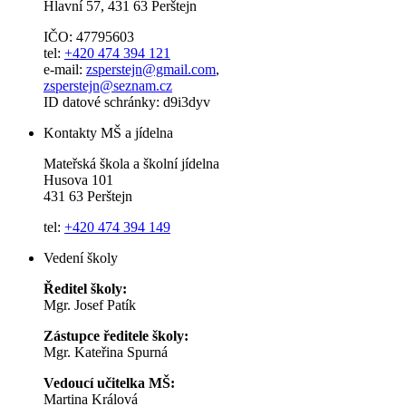
Hlavní 57, 431 63 Perštejn
IČO: 47795603
tel:
+420 474 394 121
e-mail:
zsperstejn@gmail.com
,
zsperstejn@seznam.cz
ID datové schránky: d9i3dyv
Kontakty MŠ a jídelna
Mateřská škola a školní jídelna
Husova 101
431 63 Perštejn
tel:
+420 474 394 149
Vedení školy
Ředitel školy:
Mgr. Josef Patík
Zástupce ředitele školy:
Mgr. Kateřina Spurná
Vedoucí učitelka MŠ:
Martina Králová