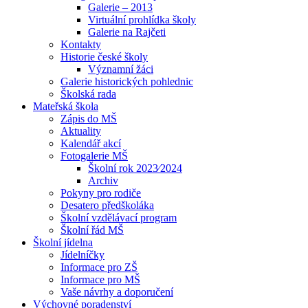
Galerie – 2013
Virtuální prohlídka školy
Galerie na Rajčeti
Kontakty
Historie české školy
Významní žáci
Galerie historických pohlednic
Školská rada
Mateřská škola
Zápis do MŠ
Aktuality
Kalendář akcí
Fotogalerie MŠ
Školní rok 2023⁄2024
Archiv
Pokyny pro rodiče
Desatero předškoláka
Školní vzdělávací program
Školní řád MŠ
Školní jídelna
Jídelníčky
Informace pro ZŠ
Informace pro MŠ
Vaše návrhy a doporučení
Výchovné poradenství