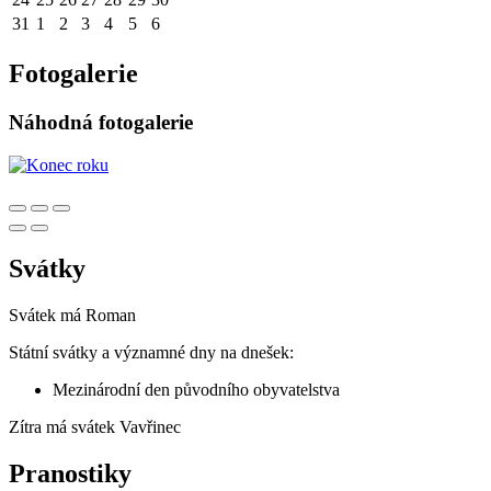
31
1
2
3
4
5
6
Fotogalerie
Náhodná fotogalerie
Svátky
Svátek má
Roman
Státní svátky a významné dny na dnešek:
Mezinárodní den původního obyvatelstva
Zítra má svátek
Vavřinec
Pranostiky