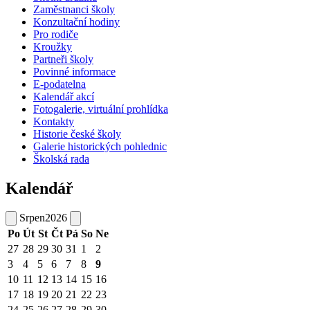
Zaměstnanci školy
Konzultační hodiny
Pro rodiče
Kroužky
Partneři školy
Povinné informace
E-podatelna
Kalendář akcí
Fotogalerie, virtuální prohlídka
Kontakty
Historie české školy
Galerie historických pohlednic
Školská rada
Kalendář
Srpen
2026
Po
Út
St
Čt
Pá
So
Ne
27
28
29
30
31
1
2
3
4
5
6
7
8
9
10
11
12
13
14
15
16
17
18
19
20
21
22
23
24
25
26
27
28
29
30