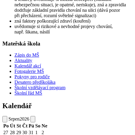
nebezpečnou situaci, je opatrné, neriskuje), zná a zpravidla
dodržuje základní pravidla chování na ulici (dává pozor
při přecházení, rozumí světelné signalizaci)
zná faktory poškozující zdraví (kouření)
uvědomuje si rizikové a nevhodné projevy chování,
např. šikana, násilí
Mateřská škola
Zápis do MŠ
Aktuality
Kalendář akcí
Fotogalerie MŠ
Pokyny pro rodiče
Desatero předškoláka
Školní vzdělávací program
Školní řád MŠ
Kalendář
Srpen
2026
Po
Út
St
Čt
Pá
So
Ne
27
28
29
30
31
1
2