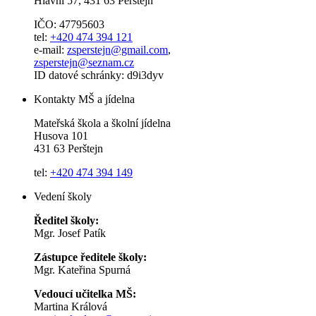
Hlavní 57, 431 63 Perštejn
IČO: 47795603
tel:
+420 474 394 121
e-mail:
zsperstejn@gmail.com
,
zsperstejn@seznam.cz
ID datové schránky: d9i3dyv
Kontakty MŠ a jídelna
Mateřská škola a školní jídelna
Husova 101
431 63 Perštejn
tel:
+420 474 394 149
Vedení školy
Ředitel školy:
Mgr. Josef Patík
Zástupce ředitele školy:
Mgr. Kateřina Spurná
Vedoucí učitelka MŠ:
Martina Králová