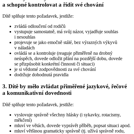
a schopné kontrolovat a řídit své chování
Dítě splňuje tento požadavek, jestliže:
zvládá odloučení od rodičů
vystupuje samostatně, má svůj názor, vyjadřuje souhlas
i nesouhlas
projevuje se jako emočně stálé, bez výrazných výkyvů
v náladách
ovládá se a kontroluje (reaguje přiměřeně na drobný
neúspěch, dovede odložit přání na pozdější dobu, dovede
se přizpůsobit konkrétní činnosti či situaci)
je si vědomé zodpovědnosti za své chování
dodržuje dohodnutá pravidla
3. Dítě by mělo zvládat přiměřené jazykové, řečové
a komunikativní dovednosti
Dítě splňuje tento požadavek, jestliže:
vyslovuje správně všechny hlásky (i sykavky, rotacismy,
měkčení)
mluví ve větách, dovede vyprávět příběh, popsat situaci apod.
mluví většinou gramaticky správně (tj. užívá správně rodu,