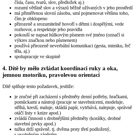
čísla, času, tvarů, slov, předložek aj.)
rozumí většině slov a výrazů běžně užívaných v jeho prostředí
má přiměřenou slovní zásobu, umí pojmenovat většinu toho,
čím je obklopeno
přirozeně a srozumitelně hovoří s dětmi i dospělými, vede
rozhovor, a respektuje jeho pravidla
pokouší se napsat hůlkovým písmem své jméno (označí si
výkres značkou nebo písmenem)
používá přirozeně neverbální komunikaci (gesta, mimiku, řeč
těla, aj.)
spolupracuje ve skupině
4. Dítě by mělo zvládat koordinaci ruky a oka,
jemnou motoriku, pravolevou orientaci
Dítě splňuje tento požadavek, jestliže:
je zručné při zacházení s předměty denní potřeby, hračkami,
pomůckami a nástroji (pracuje se stavebnicemi, modeluje,
stříhá, kreslí, maluje, skládá papír, vytrhává, nalepuje, správně
otáčí listy v knize apod.)
zvládá činnosti s drobnějšími předměty (korálky, drobné
stavební prvky apod.)
tužku drží správně, tj. dvěma prsty třetí podložený,
s uvolněným zápěstím