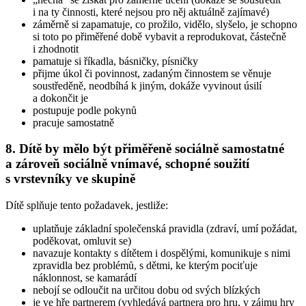
i na ty činnosti, které nejsou pro něj aktuálně zajímavé)
záměrně si zapamatuje, co prožilo, vidělo, slyšelo, je schopno
si toto po přiměřené době vybavit a reprodukovat, částečně
i zhodnotit
pamatuje si říkadla, básničky, písničky
přijme úkol či povinnost, zadaným činnostem se věnuje
soustředěně, neodbíhá k jiným, dokáže vyvinout úsilí
a dokončit je
postupuje podle pokynů
pracuje samostatně
8. Dítě by mělo být přiměřeně sociálně samostatné
a zároveň sociálně vnímavé, schopné soužití
s vrstevníky ve skupině
Dítě splňuje tento požadavek, jestliže:
uplatňuje základní společenská pravidla (zdraví, umí požádat,
poděkovat, omluvit se)
navazuje kontakty s dítětem i dospělými, komunikuje s nimi
zpravidla bez problémů, s dětmi, ke kterým pociťuje
náklonnost, se kamarádí
nebojí se odloučit na určitou dobu od svých blízkých
je ve hře partnerem (vyhledává partnera pro hru, v zájmu hry