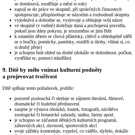
se domlouvá, rozděluje a mění si role)
zapojí se do práce ve skupině, při společných činnostech
spolupracuje, přizpůsobuje se názorům a rozhodnutí skupiny
vyjednává a dohodne se, vyslovuje a obhajuje svůj názor
ve skupině (v rodině) dodržuje daná a pochopená pravidla,
pokud jsou dány pokyny, je srozuměno se jimi řídit
k ostatním dětem se chová přátelsky, citlivě a ohleduplně (dělí
se o hračky, pomůcky, pamlsky, rozdělí si úlohy, všímá si, co
si druhý přeje)
je schopno brát ohled na druhé (dokáže se dohodnout, počkat,
vystřídat se, pomoci mladším)
9. Dítě by mělo vnímat kulturní podněty
a projevovat tvořivost
Dítě splňuje tento požadavek, jestliže:
pozorně poslouchá či sleduje se zájmem literární, filmové,
dramatické či hudební představení
zaujme je výstava obrázků, loutek, fotografii, návštěva
zoologické či botanické zahrady, statku, farmy apod.
je schopno se zúčastnit dětských kulturních programů,
zábavných akcí, slavností, sportovních akcí
svoje zážitky komentuje, vypráví, co vidělo, slyšelo, dokáže