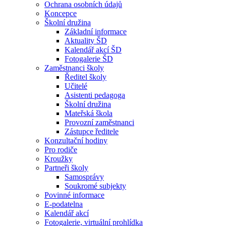
Ochrana osobních údajů
Koncepce
Školní družina
Základní informace
Aktuality ŠD
Kalendář akcí ŠD
Fotogalerie ŠD
Zaměstnanci školy
Ředitel školy
Učitelé
Asistenti pedagoga
Školní družina
Mateřská škola
Provozní zaměstnanci
Zástupce ředitele
Konzultační hodiny
Pro rodiče
Kroužky
Partneři školy
Samosprávy
Soukromé subjekty
Povinné informace
E-podatelna
Kalendář akcí
Fotogalerie, virtuální prohlídka