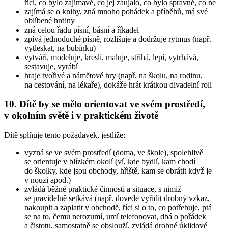
říci, co bylo zajímavé, co jej zaujalo, co bylo správné, co ne
zajímá se o knihy, zná mnoho pohádek a příběhů, má své
oblíbené hrdiny
zná celou řadu písní, básní a říkadel
zpívá jednoduché písně, rozlišuje a dodržuje rytmus (např.
vytleskat, na bubínku)
vytváří, modeluje, kreslí, maluje, stříhá, lepí, vytrhává,
sestavuje, vyrábí
hraje tvořivé a námětové hry (např. na školu, na rodinu,
na cestování, na lékaře), dokáže hrát krátkou divadelní roli
10. Dítě by se mělo orientovat ve svém prostředí,
v okolním světě i v praktickém životě
Dítě splňuje tento požadavek, jestliže:
vyzná se ve svém prostředí (doma, ve škole), spolehlivě
se orientuje v blízkém okolí (ví, kde bydlí, kam chodí
do školky, kde jsou obchody, hřiště, kam se obrátit když je
v nouzi apod.)
zvládá běžné praktické činnosti a situace, s nimiž
se pravidelně setkává (např. dovede vyřídit drobný vzkaz,
nakoupit a zaplatit v obchodě, říci si o to, co potřebuje, ptá
se na to, čemu nerozumí, umí telefonovat, dbá o pořádek
a čistotu, samostatně se obslouží, zvládá drobné úklidové