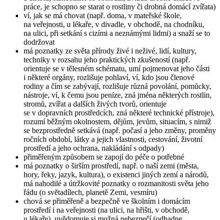
práce, je schopno se starat o rostliny či drobná domácí zvířata)
ví, jak se má chovat (např. doma, v mateřské škole,
na veřejnosti, u lékaře, v divadle, v obchodě, na chodníku,
na ulici, při setkání s cizími a neznámými lidmi) a snaží se to
dodržovat
má poznatky ze světa přírody živé i neživé, lidí, kultury,
techniky v rozsahu jeho praktických zkušeností (např.
orientuje se v tělesném schématu, umí pojmenovat jeho části
i některé orgány, rozlišuje pohlaví, ví, kdo jsou členové
rodiny a čím se zabývají, rozlišuje různá povolání, pomůcky,
nástroje, ví, k čemu jsou peníze, zná jména některých rostlin,
stromů, zvířat a dalších živých tvorů, orientuje
se v dopravních prostředcích, zná některé technické přístroje),
rozumí běžným okolnostem, dějům, jevům, situacím, s nimiž
se bezprostředně setkává (např. počasí a jeho změny, proměny
ročních období, látky a jejich vlastnosti, cestování, životní
prostředí a jeho ochrana, nakládání s odpady)
přiměřeným způsobem se zapojí do péče o potřebné
má poznatky o širším prostředí, např. o naší zemi (města,
hory, řeky, jazyk, kultura), o existenci jiných zemí a národů,
má nahodilé a útržkovité poznatky o rozmanitosti světa jeho
řádu (o světadílech, planetě Zemi, vesmíru)
chová se přiměřeně a bezpečně ve školním i domácím
prostředí i na veřejnosti (na ulici, na hřišti, v obchodě,
u lékaře), uvědomuje si možná nebezpečí (odhadne