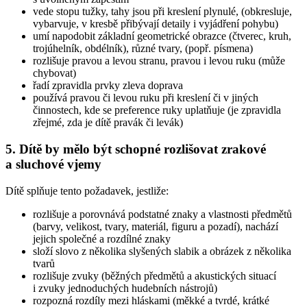
vede stopu tužky, tahy jsou při kreslení plynulé, (obkresluje,
vybarvuje, v kresbě přibývají detaily i vyjádření pohybu)
umí napodobit základní geometrické obrazce (čtverec, kruh,
trojúhelník, obdélník), různé tvary, (popř. písmena)
rozlišuje pravou a levou stranu, pravou i levou ruku (může
chybovat)
řadí zpravidla prvky zleva doprava
používá pravou či levou ruku při kreslení či v jiných
činnostech, kde se preference ruky uplatňuje (je zpravidla
zřejmé, zda je dítě pravák či levák)
5. Dítě by mělo být schopné rozlišovat zrakové
a sluchové vjemy
Dítě splňuje tento požadavek, jestliže:
rozlišuje a porovnává podstatné znaky a vlastnosti předmětů
(barvy, velikost, tvary, materiál, figuru a pozadí), nachází
jejich společné a rozdílné znaky
složí slovo z několika slyšených slabik a obrázek z několika
tvarů
rozlišuje zvuky (běžných předmětů a akustických situací
i zvuky jednoduchých hudebních nástrojů)
rozpozná rozdíly mezi hláskami (měkké a tvrdé, krátké