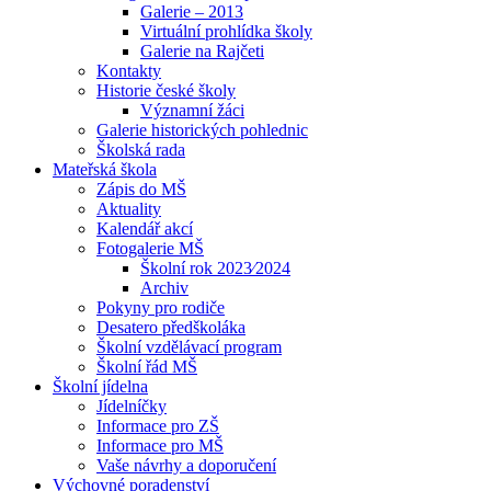
Galerie – 2013
Virtuální prohlídka školy
Galerie na Rajčeti
Kontakty
Historie české školy
Významní žáci
Galerie historických pohlednic
Školská rada
Mateřská škola
Zápis do MŠ
Aktuality
Kalendář akcí
Fotogalerie MŠ
Školní rok 2023⁄2024
Archiv
Pokyny pro rodiče
Desatero předškoláka
Školní vzdělávací program
Školní řád MŠ
Školní jídelna
Jídelníčky
Informace pro ZŠ
Informace pro MŠ
Vaše návrhy a doporučení
Výchovné poradenství