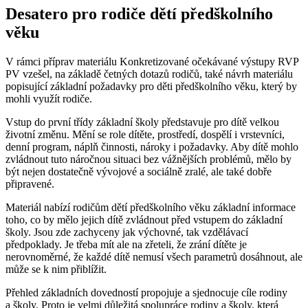
Desatero pro rodiče dětí předškolního
věku
V rámci příprav materiálu Konkretizované očekávané výstupy RVP
PV vzešel, na základě četných dotazů rodičů, také návrh materiálu
popisující základní požadavky pro děti předškolního věku, který by
mohli využít rodiče.
Vstup do první třídy základní školy představuje pro dítě velkou
životní změnu. Mění se role dítěte, prostředí, dospělí i vrstevníci,
denní program, náplň činnosti, nároky i požadavky. Aby dítě mohlo
zvládnout tuto náročnou situaci bez vážnějších problémů, mělo by
být nejen dostatečně vývojové a sociálně zralé, ale také dobře
připravené.
Materiál nabízí rodičům dětí předškolního věku základní informace
toho, co by mělo jejich dítě zvládnout před vstupem do základní
školy. Jsou zde zachyceny jak výchovné, tak vzdělávací
předpoklady. Je třeba mít ale na zřeteli, že zrání dítěte je
nerovnoměrné, že každé dítě nemusí všech parametrů dosáhnout, ale
může se k nim přiblížit.
Přehled základních dovedností propojuje a sjednocuje cíle rodiny
a školy. Proto je velmi důležitá spolupráce rodiny a školy, která