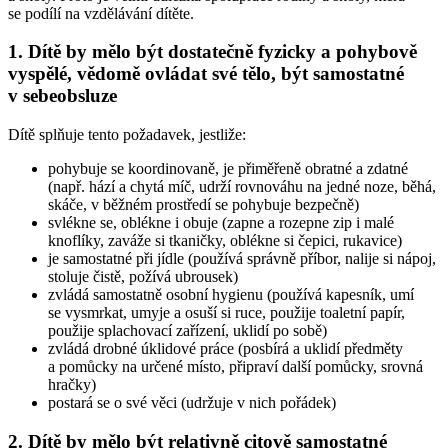
se podílí na vzdělávání dítěte.
1. Dítě by mělo být dostatečně fyzicky a pohybově
vyspělé, vědomě ovládat své tělo, být samostatné
v sebeobsluze
Dítě splňuje tento požadavek, jestliže:
pohybuje se koordinovaně, je přiměřeně obratné a zdatné
(např. hází a chytá míč, udrží rovnováhu na jedné noze, běhá,
skáče, v běžném prostředí se pohybuje bezpečně)
svlékne se, oblékne i obuje (zapne a rozepne zip i malé
knoflíky, zaváže si tkaničky, oblékne si čepici, rukavice)
je samostatné při jídle (používá správně příbor, nalije si nápoj,
stoluje čistě, požívá ubrousek)
zvládá samostatně osobní hygienu (používá kapesník, umí
se vysmrkat, umyje a osuší si ruce, použije toaletní papír,
použije splachovací zařízení, uklidí po sobě)
zvládá drobné úklidové práce (posbírá a uklidí předměty
a pomůcky na určené místo, připraví další pomůcky, srovná
hračky)
postará se o své věci (udržuje v nich pořádek)
2. Dítě by mělo být relativně citově samostatné