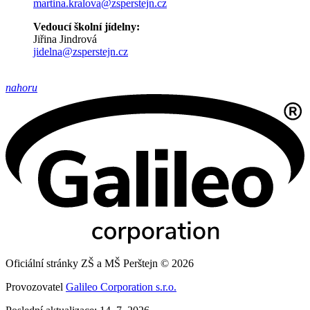
martina.kralova@zsperstejn.cz
Vedoucí školní jídelny:
Jiřina Jindrová
jidelna@zsperstejn.cz
nahoru
Oficiální stránky ZŠ a MŠ Perštejn © 2026
Provozovatel
Galileo Corporation s.r.o.