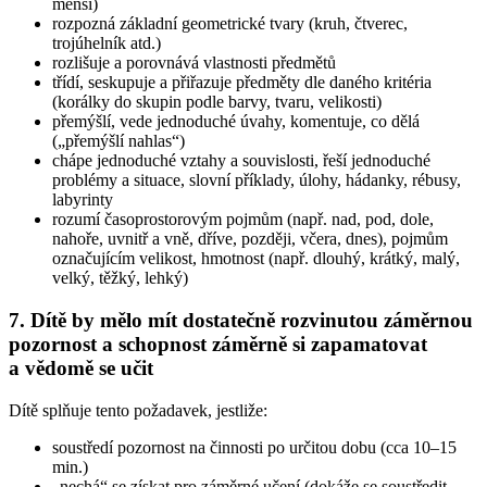
menší)
rozpozná základní geometrické tvary (kruh, čtverec,
trojúhelník atd.)
rozlišuje a porovnává vlastnosti předmětů
třídí, seskupuje a přiřazuje předměty dle daného kritéria
(korálky do skupin podle barvy, tvaru, velikosti)
přemýšlí, vede jednoduché úvahy, komentuje, co dělá
(„přemýšlí nahlas“)
chápe jednoduché vztahy a souvislosti, řeší jednoduché
problémy a situace, slovní příklady, úlohy, hádanky, rébusy,
labyrinty
rozumí časoprostorovým pojmům (např. nad, pod, dole,
nahoře, uvnitř a vně, dříve, později, včera, dnes), pojmům
označujícím velikost, hmotnost (např. dlouhý, krátký, malý,
velký, těžký, lehký)
7. Dítě by mělo mít dostatečně rozvinutou záměrnou
pozornost a schopnost záměrně si zapamatovat
a vědomě se učit
Dítě splňuje tento požadavek, jestliže:
soustředí pozornost na činnosti po určitou dobu (cca 10–15
min.)
„nechá“ se získat pro záměrné učení (dokáže se soustředit