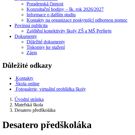
Poradenská činnost
Konzultační hodiny – šk. rok 2026/2027
Informace o dalším studiu
Kontakty na organizace poskytující odbornou pomoc
Povinná publicita
Zajištění konektivity školy ZŠ a MŠ Perštejn
Dokumenty
Důležité dokumenty
Tiskopisy ke stažení
Zápis
Důležité odkazy
Kontakty
Škola online
Fotogalerie, virtuální prohlídka školy
Úvodní stránka
Mateřská škola
Desatero předškoláka
Desatero předškoláka