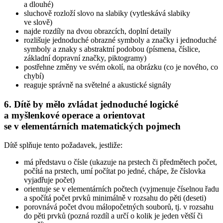
a dlouhé)
sluchově rozloží slovo na slabiky (vytleskává slabiky
ve slově)
najde rozdíly na dvou obrazcích, doplní detaily
rozlišuje jednoduché obrazné symboly a značky i jednoduché
symboly a znaky s abstraktní podobou (písmena, číslice,
základní dopravní značky, piktogramy)
postřehne změny ve svém okolí, na obrázku (co je nového, co
chybí)
reaguje správně na světelné a akustické signály
6. Dítě by mělo zvládat jednoduché logické
a myšlenkové operace a orientovat
se v elementárních matematických pojmech
Dítě splňuje tento požadavek, jestliže:
má představu o čísle (ukazuje na prstech či předmětech počet,
počítá na prstech, umí počítat po jedné, chápe, že číslovka
vyjadřuje počet)
orientuje se v elementárních počtech (vyjmenuje číselnou řadu
a spočítá počet prvků minimálně v rozsahu do pěti (deseti)
porovnává počet dvou málopočetných souborů, tj. v rozsahu
do pěti prvků (pozná rozdíl a určí o kolik je jeden větší či