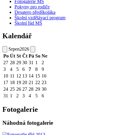
Fotogalerie MŠ
Pokyny pro rodiče
Desatero předškoláka
Školní vzdělávací program
Školní řád MŠ
Kalendář
Srpen
2026
Po
Út
St
Čt
Pá
So
Ne
27
28
29
30
31
1
2
3
4
5
6
7
8
9
10
11
12
13
14
15
16
17
18
19
20
21
22
23
24
25
26
27
28
29
30
31
1
2
3
4
5
6
Fotogalerie
Náhodná fotogalerie