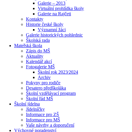
Galerie – 2013
Virtuální prohlídka školy
Galerie na Rajčeti
Kontakty
Historie české školy
Významní žáci
Galerie historických pohlednic
Školská rada
Mateřská škola
Zápis do MŠ
Aktuality
Kalendář akcí
Fotogalerie MŠ
Školní rok 2023⁄2024
Archiv
Pokyny pro rodiče
Desatero předškoláka
Školní vzdělávací program
Školní řád MŠ
Školní jídelna
Jídelníčky
Informace pro ZŠ
Informace pro MŠ
Vaše návrhy a doporučení
Výchovné poradenství