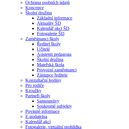
Ochrana osobních údajů
Koncepce
Školní družina
Základní informace
Aktuality ŠD
Kalendář akcí ŠD
Fotogalerie ŠD
Zaměstnanci školy
Ředitel školy
Učitelé
Asistenti pedagoga
Školní družina
Mateřská škola
Provozní zaměstnanci
Zástupce ředitele
Konzultační hodiny
Pro rodiče
Kroužky
Partneři školy
Samosprávy
Soukromé subjekty
Povinné informace
E-podatelna
Kalendář akcí
Fotogalerie, virtuální prohlídka