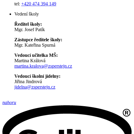
tel:
+420 474 394 149
Vedení školy
Ředitel školy:
Mgr. Josef Patík
Zástupce ředitele školy:
Mgr. Kateřina Spurná
Vedoucí učitelka MŠ:
Martina Králová
martina.kralova@zsperstejn.cz
Vedoucí školní jídelny:
Jiřina Jindrová
jidelna@zsperstejn.cz
nahoru