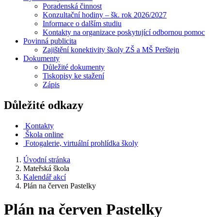
Poradenská činnost
Konzultační hodiny – šk. rok 2026/2027
Informace o dalším studiu
Kontakty na organizace poskytující odbornou pomoc
Povinná publicita
Zajištění konektivity školy ZŠ a MŠ Perštejn
Dokumenty
Důležité dokumenty
Tiskopisy ke stažení
Zápis
Důležité odkazy
Kontakty
Škola online
Fotogalerie, virtuální prohlídka školy
Úvodní stránka
Mateřská škola
Kalendář akcí
Plán na červen Pastelky
Plán na červen Pastelky