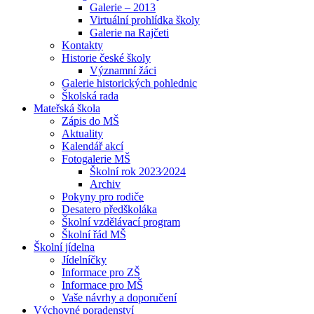
Galerie – 2013
Virtuální prohlídka školy
Galerie na Rajčeti
Kontakty
Historie české školy
Významní žáci
Galerie historických pohlednic
Školská rada
Mateřská škola
Zápis do MŠ
Aktuality
Kalendář akcí
Fotogalerie MŠ
Školní rok 2023⁄2024
Archiv
Pokyny pro rodiče
Desatero předškoláka
Školní vzdělávací program
Školní řád MŠ
Školní jídelna
Jídelníčky
Informace pro ZŠ
Informace pro MŠ
Vaše návrhy a doporučení
Výchovné poradenství