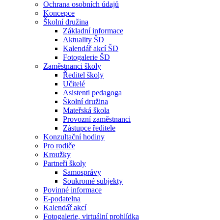
Ochrana osobních údajů
Koncepce
Školní družina
Základní informace
Aktuality ŠD
Kalendář akcí ŠD
Fotogalerie ŠD
Zaměstnanci školy
Ředitel školy
Učitelé
Asistenti pedagoga
Školní družina
Mateřská škola
Provozní zaměstnanci
Zástupce ředitele
Konzultační hodiny
Pro rodiče
Kroužky
Partneři školy
Samosprávy
Soukromé subjekty
Povinné informace
E-podatelna
Kalendář akcí
Fotogalerie, virtuální prohlídka