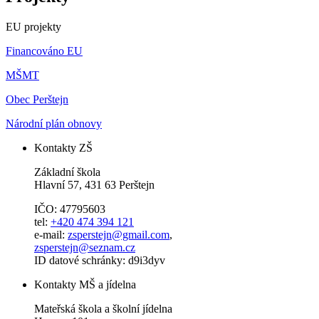
EU projekty
Financováno EU
MŠMT
Obec Perštejn
Národní plán obnovy
Kontakty ZŠ
Základní škola
Hlavní 57, 431 63 Perštejn
IČO: 47795603
tel:
+420 474 394 121
e-mail:
zsperstejn@gmail.com
,
zsperstejn@seznam.cz
ID datové schránky: d9i3dyv
Kontakty MŠ a jídelna
Mateřská škola a školní jídelna