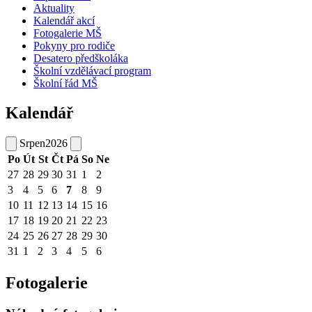
Aktuality
Kalendář akcí
Fotogalerie MŠ
Pokyny pro rodiče
Desatero předškoláka
Školní vzdělávací program
Školní řád MŠ
Kalendář
Srpen
2026
Po
Út
St
Čt
Pá
So
Ne
27
28
29
30
31
1
2
3
4
5
6
7
8
9
10
11
12
13
14
15
16
17
18
19
20
21
22
23
24
25
26
27
28
29
30
31
1
2
3
4
5
6
Fotogalerie