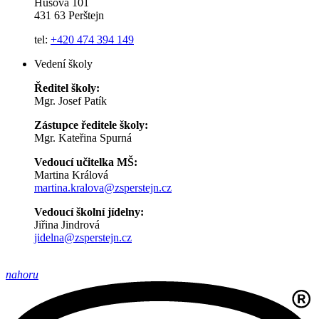
Husova 101
431 63 Perštejn
tel:
+420 474 394 149
Vedení školy
Ředitel školy:
Mgr. Josef Patík
Zástupce ředitele školy:
Mgr. Kateřina Spurná
Vedoucí učitelka MŠ:
Martina Králová
martina.kralova@zsperstejn.cz
Vedoucí školní jídelny:
Jiřina Jindrová
jidelna@zsperstejn.cz
nahoru