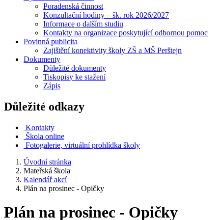
Poradenská činnost
Konzultační hodiny – šk. rok 2026/2027
Informace o dalším studiu
Kontakty na organizace poskytující odbornou pomoc
Povinná publicita
Zajištění konektivity školy ZŠ a MŠ Perštejn
Dokumenty
Důležité dokumenty
Tiskopisy ke stažení
Zápis
Důležité odkazy
Kontakty
Škola online
Fotogalerie, virtuální prohlídka školy
Úvodní stránka
Mateřská škola
Kalendář akcí
Plán na prosinec - Opičky
Plán na prosinec - Opičky