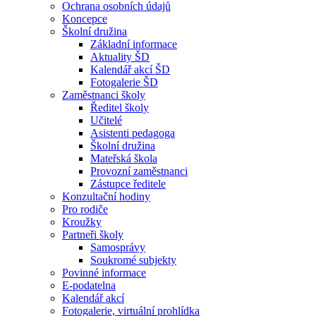
Ochrana osobních údajů
Koncepce
Školní družina
Základní informace
Aktuality ŠD
Kalendář akcí ŠD
Fotogalerie ŠD
Zaměstnanci školy
Ředitel školy
Učitelé
Asistenti pedagoga
Školní družina
Mateřská škola
Provozní zaměstnanci
Zástupce ředitele
Konzultační hodiny
Pro rodiče
Kroužky
Partneři školy
Samosprávy
Soukromé subjekty
Povinné informace
E-podatelna
Kalendář akcí
Fotogalerie, virtuální prohlídka