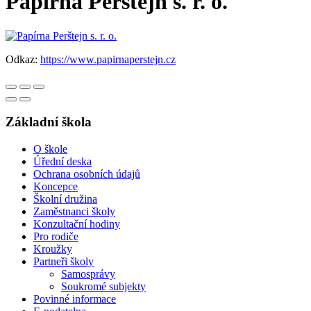
Papírna Perštejn s. r. o.
Odkaz:
https://www.papirnaperstejn.cz
Základní škola
O škole
Úřední deska
Ochrana osobních údajů
Koncepce
Školní družina
Zaměstnanci školy
Konzultační hodiny
Pro rodiče
Kroužky
Partneři školy
Samosprávy
Soukromé subjekty
Povinné informace