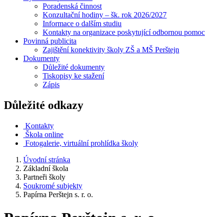
Poradenská činnost
Konzultační hodiny – šk. rok 2026/2027
Informace o dalším studiu
Kontakty na organizace poskytující odbornou pomoc
Povinná publicita
Zajištění konektivity školy ZŠ a MŠ Perštejn
Dokumenty
Důležité dokumenty
Tiskopisy ke stažení
Zápis
Důležité odkazy
Kontakty
Škola online
Fotogalerie, virtuální prohlídka školy
Úvodní stránka
Základní škola
Partneři školy
Soukromé subjekty
Papírna Perštejn s. r. o.