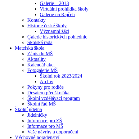
Galerie – 2013
Virtuální prohlídka školy
Galerie na Rajčeti
Kontakty
Historie české školy
Významní žáci
Galerie historických pohlednic
Školská rada
Mateřská škola
Zápis do MŠ
Aktuality
Kalendář akcí
Fotogalerie MŠ
Školní rok 2023⁄2024
Archiv
Pokyny pro rodiče
Desatero předškoláka
Školní vzdělávací program
Školní řád MŠ
Školní jídelna
Jídelníčky
Informace pro ZŠ
Informace pro MŠ
Vaše návrhy a doporučení
Výchovné poradenství