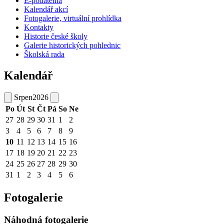
E-podatelna
Kalendář akcí
Fotogalerie, virtuální prohlídka
Kontakty
Historie české školy
Galerie historických pohlednic
Školská rada
Kalendář
Srpen
2026
Po
Út
St
Čt
Pá
So
Ne
27
28
29
30
31
1
2
3
4
5
6
7
8
9
10
11
12
13
14
15
16
17
18
19
20
21
22
23
24
25
26
27
28
29
30
31
1
2
3
4
5
6
Fotogalerie
Náhodná fotogalerie