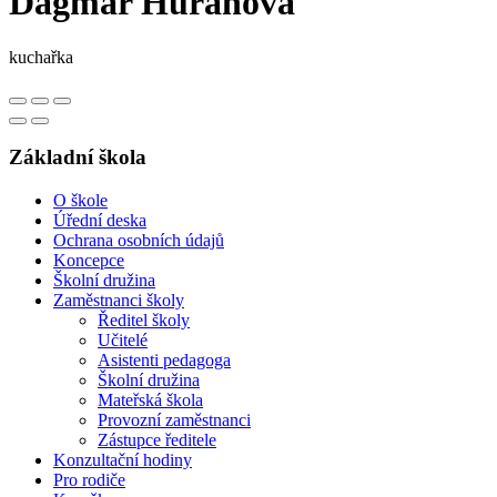
Dagmar Huráňová
kuchařka
Základní škola
O škole
Úřední deska
Ochrana osobních údajů
Koncepce
Školní družina
Zaměstnanci školy
Ředitel školy
Učitelé
Asistenti pedagoga
Školní družina
Mateřská škola
Provozní zaměstnanci
Zástupce ředitele
Konzultační hodiny
Pro rodiče