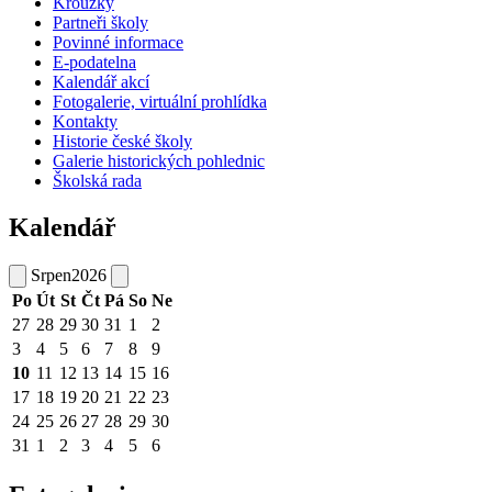
Kroužky
Partneři školy
Povinné informace
E-podatelna
Kalendář akcí
Fotogalerie, virtuální prohlídka
Kontakty
Historie české školy
Galerie historických pohlednic
Školská rada
Kalendář
Srpen
2026
Po
Út
St
Čt
Pá
So
Ne
27
28
29
30
31
1
2
3
4
5
6
7
8
9
10
11
12
13
14
15
16
17
18
19
20
21
22
23
24
25
26
27
28
29
30
31
1
2
3
4
5
6