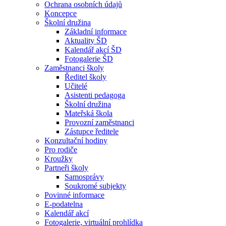
Ochrana osobních údajů
Koncepce
Školní družina
Základní informace
Aktuality ŠD
Kalendář akcí ŠD
Fotogalerie ŠD
Zaměstnanci školy
Ředitel školy
Učitelé
Asistenti pedagoga
Školní družina
Mateřská škola
Provozní zaměstnanci
Zástupce ředitele
Konzultační hodiny
Pro rodiče
Kroužky
Partneři školy
Samosprávy
Soukromé subjekty
Povinné informace
E-podatelna
Kalendář akcí
Fotogalerie, virtuální prohlídka