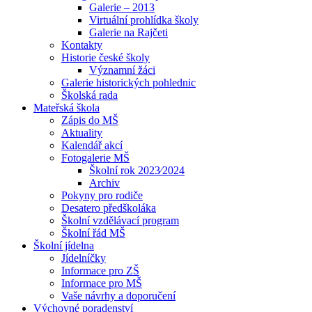
Galerie – 2013
Virtuální prohlídka školy
Galerie na Rajčeti
Kontakty
Historie české školy
Významní žáci
Galerie historických pohlednic
Školská rada
Mateřská škola
Zápis do MŠ
Aktuality
Kalendář akcí
Fotogalerie MŠ
Školní rok 2023⁄2024
Archiv
Pokyny pro rodiče
Desatero předškoláka
Školní vzdělávací program
Školní řád MŠ
Školní jídelna
Jídelníčky
Informace pro ZŠ
Informace pro MŠ
Vaše návrhy a doporučení
Výchovné poradenství