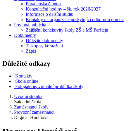
Poradenská činnost
Konzultační hodiny – šk. rok 2026/2027
Informace o dalším studiu
Kontakty na organizace poskytující odbornou pomoc
Povinná publicita
Zajištění konektivity školy ZŠ a MŠ Perštejn
Dokumenty
Důležité dokumenty
Tiskopisy ke stažení
Zápis
Důležité odkazy
Kontakty
Škola online
Fotogalerie, virtuální prohlídka školy
Úvodní stránka
Základní škola
Zaměstnanci školy
Provozní zaměstnanci
Dagmar Huráňová