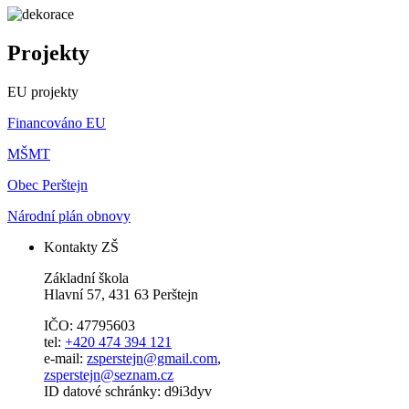
Projekty
EU projekty
Financováno EU
MŠMT
Obec Perštejn
Národní plán obnovy
Kontakty ZŠ
Základní škola
Hlavní 57, 431 63 Perštejn
IČO: 47795603
tel:
+420 474 394 121
e-mail:
zsperstejn@gmail.com
,
zsperstejn@seznam.cz
ID datové schránky: d9i3dyv