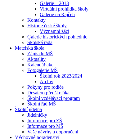
Galerie – 2013
Virtuální prohlídka školy
Galerie na Rajčeti
Kontakty
Historie české školy
Významní žáci
Galerie historických pohlednic
Školská rada
Mateřská škola
Zápis do MŠ
Aktuality
Kalendář akcí
Fotogalerie MŠ
Školní rok 2023⁄2024
Archiv
Pokyny pro rodiče
Desatero předškoláka
Školní vzdělávací program
Školní řád MŠ
Školní jídelna
Jídelníčky
Informace pro ZŠ
Informace pro MŠ
Vaše návrhy a doporučení
Výchovné poradenství