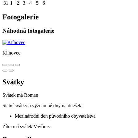
31
1
2
3
4
5
6
Fotogalerie
Náhodná fotogalerie
Klínovec
Svátky
Svátek má
Roman
Státní svátky a významné dny na dnešek:
Mezinárodní den původního obyvatelstva
Zítra má svátek
Vavřinec