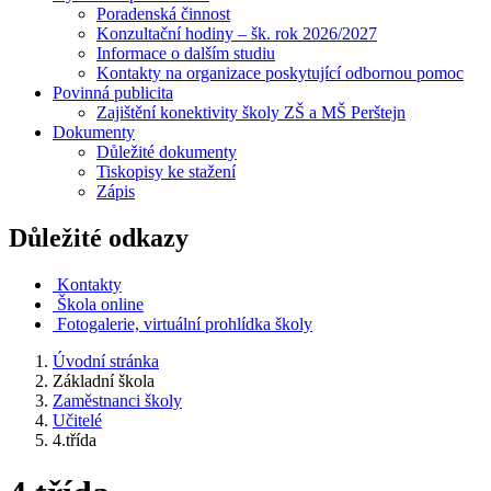
Poradenská činnost
Konzultační hodiny – šk. rok 2026/2027
Informace o dalším studiu
Kontakty na organizace poskytující odbornou pomoc
Povinná publicita
Zajištění konektivity školy ZŠ a MŠ Perštejn
Dokumenty
Důležité dokumenty
Tiskopisy ke stažení
Zápis
Důležité odkazy
Kontakty
Škola online
Fotogalerie, virtuální prohlídka školy
Úvodní stránka
Základní škola
Zaměstnanci školy
Učitelé
4.třída