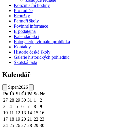
Zástupce ředitele
Konzultační hodiny
Pro rodiče
Kroužky
Partneři školy
Povinné informace
E-podatelna
Kalendář akcí
Fotogalerie, virtuální prohlídka
Kontakty
Historie české školy
Galerie historických pohlednic
Školská rada
Kalendář
Srpen
2026
Po
Út
St
Čt
Pá
So
Ne
27
28
29
30
31
1
2
3
4
5
6
7
8
9
10
11
12
13
14
15
16
17
18
19
20
21
22
23
24
25
26
27
28
29
30