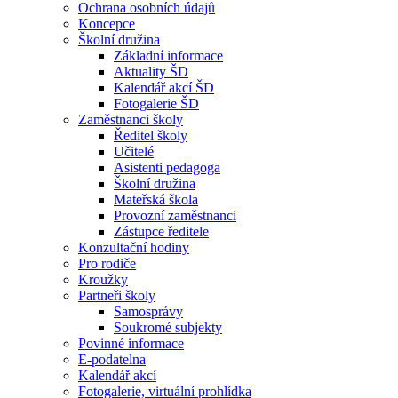
Ochrana osobních údajů
Koncepce
Školní družina
Základní informace
Aktuality ŠD
Kalendář akcí ŠD
Fotogalerie ŠD
Zaměstnanci školy
Ředitel školy
Učitelé
Asistenti pedagoga
Školní družina
Mateřská škola
Provozní zaměstnanci
Zástupce ředitele
Konzultační hodiny
Pro rodiče
Kroužky
Partneři školy
Samosprávy
Soukromé subjekty
Povinné informace
E-podatelna
Kalendář akcí
Fotogalerie, virtuální prohlídka