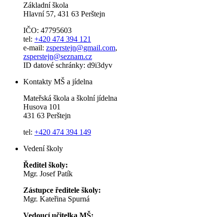
Základní škola
Hlavní 57, 431 63 Perštejn
IČO: 47795603
tel:
+420 474 394 121
e-mail:
zsperstejn@gmail.com
,
zsperstejn@seznam.cz
ID datové schránky: d9i3dyv
Kontakty MŠ a jídelna
Mateřská škola a školní jídelna
Husova 101
431 63 Perštejn
tel:
+420 474 394 149
Vedení školy
Ředitel školy:
Mgr. Josef Patík
Zástupce ředitele školy:
Mgr. Kateřina Spurná
Vedoucí učitelka MŠ: