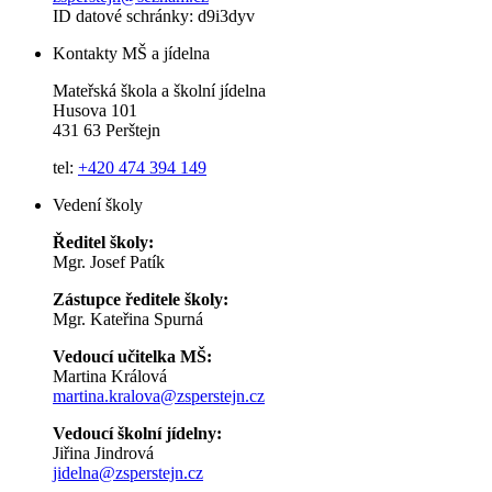
ID datové schránky: d9i3dyv
Kontakty MŠ a jídelna
Mateřská škola a školní jídelna
Husova 101
431 63 Perštejn
tel:
+420 474 394 149
Vedení školy
Ředitel školy:
Mgr. Josef Patík
Zástupce ředitele školy:
Mgr. Kateřina Spurná
Vedoucí učitelka MŠ:
Martina Králová
martina.kralova@zsperstejn.cz
Vedoucí školní jídelny:
Jiřina Jindrová
jidelna@zsperstejn.cz