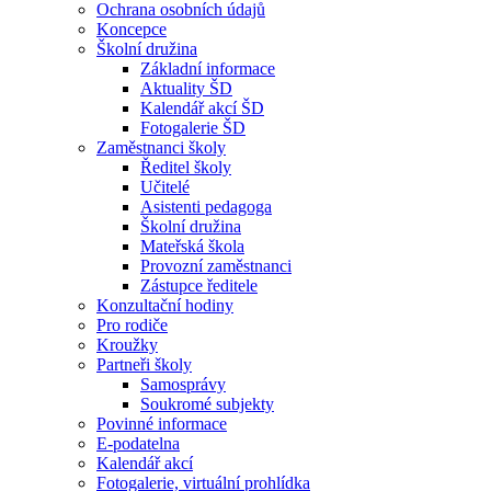
Ochrana osobních údajů
Koncepce
Školní družina
Základní informace
Aktuality ŠD
Kalendář akcí ŠD
Fotogalerie ŠD
Zaměstnanci školy
Ředitel školy
Učitelé
Asistenti pedagoga
Školní družina
Mateřská škola
Provozní zaměstnanci
Zástupce ředitele
Konzultační hodiny
Pro rodiče
Kroužky
Partneři školy
Samosprávy
Soukromé subjekty
Povinné informace
E-podatelna
Kalendář akcí
Fotogalerie, virtuální prohlídka