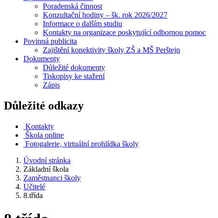
Poradenská činnost
Konzultační hodiny – šk. rok 2026/2027
Informace o dalším studiu
Kontakty na organizace poskytující odbornou pomoc
Povinná publicita
Zajištění konektivity školy ZŠ a MŠ Perštejn
Dokumenty
Důležité dokumenty
Tiskopisy ke stažení
Zápis
Důležité odkazy
Kontakty
Škola online
Fotogalerie, virtuální prohlídka školy
Úvodní stránka
Základní škola
Zaměstnanci školy
Učitelé
8.třída