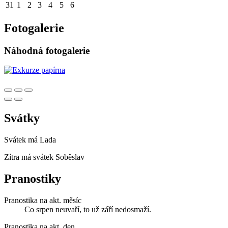
31
1
2
3
4
5
6
Fotogalerie
Náhodná fotogalerie
Svátky
Svátek má
Lada
Zítra má svátek
Soběslav
Pranostiky
Pranostika na akt. měsíc
Co srpen neuvaří, to už září nedosmaží.
Pranostika na akt. den