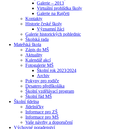
Galerie – 2013
Virtuální prohlídka školy
Galerie na Rajčeti
Kontakty
Historie české školy
Významní žáci
Galerie historických pohlednic
Školská rada
Mateřská škola
Zápis do MŠ
Aktuality
Kalendář akcí
Fotogalerie MŠ
Školní rok 2023⁄2024
Archiv
Pokyny pro rodiče
Desatero předškoláka
Školní vzdělávací program
Školní řád MŠ
Školní jídelna
Jídelníčky
Informace pro ZŠ
Informace pro MŠ
Vaše návrhy a doporučení
Výchovné poradenství