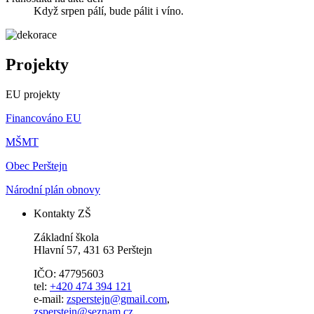
Když srpen pálí, bude pálit i víno.
Projekty
EU projekty
Financováno EU
MŠMT
Obec Perštejn
Národní plán obnovy
Kontakty ZŠ
Základní škola
Hlavní 57, 431 63 Perštejn
IČO: 47795603
tel:
+420 474 394 121
e-mail:
zsperstejn@gmail.com
,
zsperstejn@seznam.cz