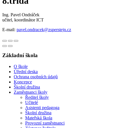
8.třída
Ing. Pavel Ondráček
učitel, koordinátor ICT
E-mail:
pavel.ondracek@zsperstejn.cz
Základní škola
O škole
Úřední deska
Ochrana osobních údajů
Koncepce
Školní družina
Zaměstnanci školy
Ředitel školy
Učitelé
Asistenti pedagoga
Školní družina
Mateřská škola
Provozní zaměstnanci