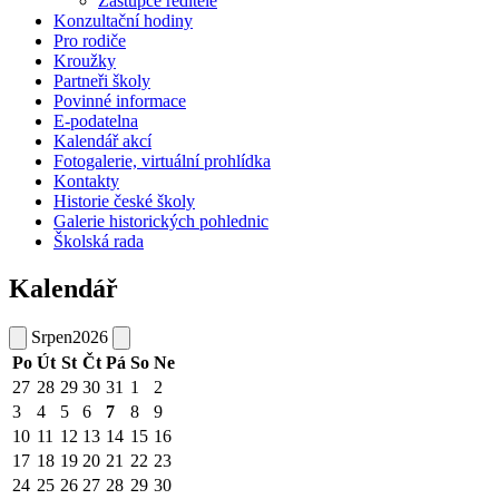
Zástupce ředitele
Konzultační hodiny
Pro rodiče
Kroužky
Partneři školy
Povinné informace
E-podatelna
Kalendář akcí
Fotogalerie, virtuální prohlídka
Kontakty
Historie české školy
Galerie historických pohlednic
Školská rada
Kalendář
Srpen
2026
Po
Út
St
Čt
Pá
So
Ne
27
28
29
30
31
1
2
3
4
5
6
7
8
9
10
11
12
13
14
15
16
17
18
19
20
21
22
23
24
25
26
27
28
29
30