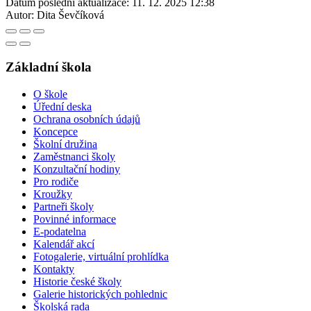
Datum poslední aktualizace:
11. 12. 2025 12:38
Autor:
Dita Ševčíková
Základní škola
O škole
Úřední deska
Ochrana osobních údajů
Koncepce
Školní družina
Zaměstnanci školy
Konzultační hodiny
Pro rodiče
Kroužky
Partneři školy
Povinné informace
E-podatelna
Kalendář akcí
Fotogalerie, virtuální prohlídka
Kontakty
Historie české školy
Galerie historických pohlednic
Školská rada