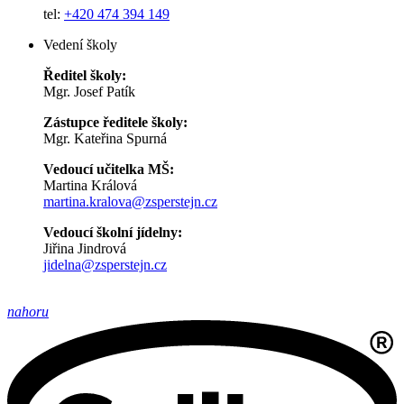
tel:
+420 474 394 149
Vedení školy
Ředitel školy:
Mgr. Josef Patík
Zástupce ředitele školy:
Mgr. Kateřina Spurná
Vedoucí učitelka MŠ:
Martina Králová
martina.kralova@zsperstejn.cz
Vedoucí školní jídelny:
Jiřina Jindrová
jidelna@zsperstejn.cz
nahoru