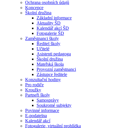
Ochrana osobních údajů
Koncepce
Školní družina
Základní informace
Aktuality ŠD
Kalendář akcí ŠD
Fotogalerie ŠD
Zaměstnanci školy
Ředitel školy
Učitelé
Asistenti pedagoga
Školní družina
Mateřská škola
Provozní zaměstnanci
Zástupce ředitele
Konzultační hodiny
Pro rodiče
Kroužky
Partneři školy
Samosprávy
Soukromé subjekty
Povinné informace
E-podatelna
Kalendář akcí
Fotogalerie, virtuální prohlídka