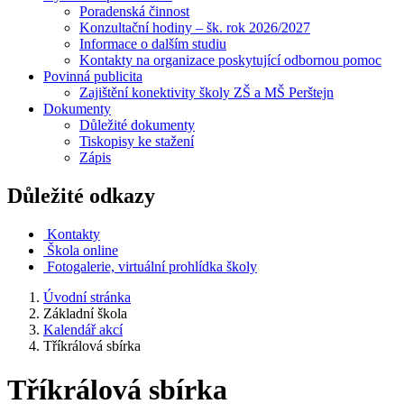
Poradenská činnost
Konzultační hodiny – šk. rok 2026/2027
Informace o dalším studiu
Kontakty na organizace poskytující odbornou pomoc
Povinná publicita
Zajištění konektivity školy ZŠ a MŠ Perštejn
Dokumenty
Důležité dokumenty
Tiskopisy ke stažení
Zápis
Důležité odkazy
Kontakty
Škola online
Fotogalerie, virtuální prohlídka školy
Úvodní stránka
Základní škola
Kalendář akcí
Tříkrálová sbírka
Tříkrálová sbírka