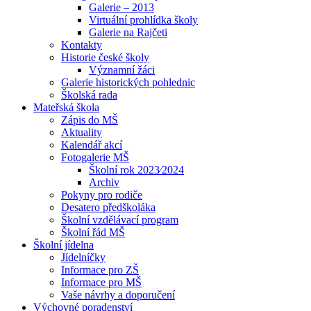
Galerie – 2013
Virtuální prohlídka školy
Galerie na Rajčeti
Kontakty
Historie české školy
Významní žáci
Galerie historických pohlednic
Školská rada
Mateřská škola
Zápis do MŠ
Aktuality
Kalendář akcí
Fotogalerie MŠ
Školní rok 2023⁄2024
Archiv
Pokyny pro rodiče
Desatero předškoláka
Školní vzdělávací program
Školní řád MŠ
Školní jídelna
Jídelníčky
Informace pro ZŠ
Informace pro MŠ
Vaše návrhy a doporučení
Výchovné poradenství