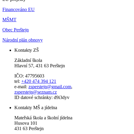
Financováno EU
MŠMT
Obec Perštejn
Národní plán obnovy
Kontakty ZŠ
Základní škola
Hlavní 57, 431 63 Perštejn
IČO: 47795603
tel:
+420 474 394 121
e-mail:
zsperstejn@gmail.com
,
zsperstejn@seznam.cz
ID datové schránky: d9i3dyv
Kontakty MŠ a jídelna
Mateřská škola a školní jídelna
Husova 101
431 63 Perštejn